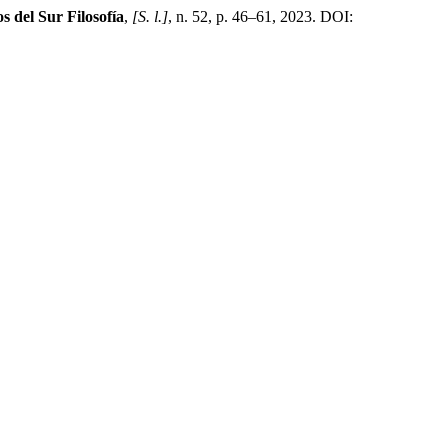
 del Sur Filosofía
,
[S. l.]
, n. 52, p. 46–61, 2023. DOI: