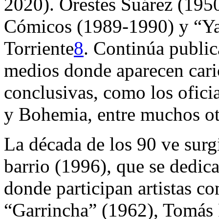
2020). Orestes Suárez (195
Cómicos
(1989-1990) y “Yak
Torriente
8
. Continúa publi
medios donde aparecen carica
conclusivas, como los ofici
y
Bohemia
, entre muchos ot
La década de los 90 ve surg
barrio
(1996), que se dedica
donde participan artistas 
“Garrincha” (1962), Tomás