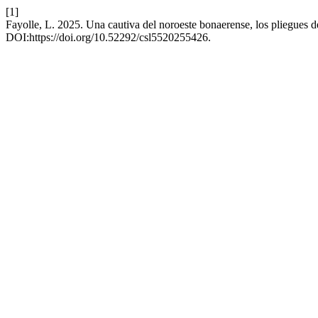
[1]
Fayolle, L. 2025. Una cautiva del noroeste bonaerense, los pliegues 
DOI:https://doi.org/10.52292/csl5520255426.