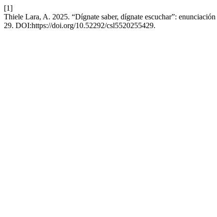
[1]
Thiele Lara, A. 2025. “Dígnate saber, dígnate escuchar”: enunciación m
29. DOI:https://doi.org/10.52292/csl5520255429.