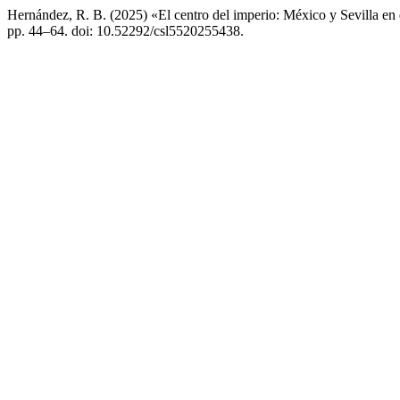
Hernández, R. B. (2025) «El centro del imperio: México y Sevilla en d
pp. 44–64. doi: 10.52292/csl5520255438.