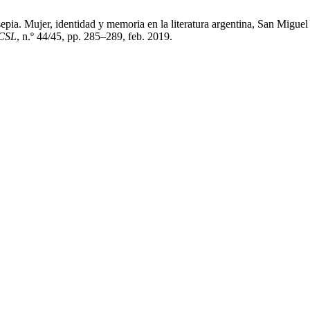
 sepia. Mujer, identidad y memoria en la literatura argentina, San Mi
CSL
, n.º 44/45, pp. 285–289, feb. 2019.