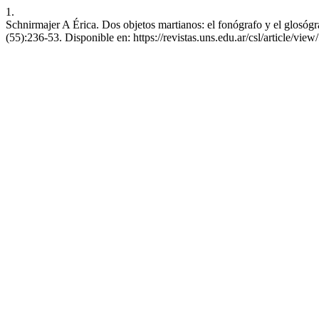
1.
Schnirmajer A Érica. Dos objetos martianos: el fonógrafo y el glosóg
(55):236-53. Disponible en: https://revistas.uns.edu.ar/csl/article/vie