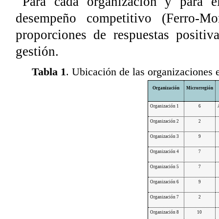
Para cada organización y para el
desempeño competitivo (Ferro-Mo
proporciones de respuestas positiv
gestión.
Tabla 1
. Ubicación de las organizaciones e
Organización
Microrregión
Organización 1
6
Organización 2
2
Organización 3
9
Organización 4
7
Organización 5
7
Organización 6
9
Organización 7
2
Organización 8
10