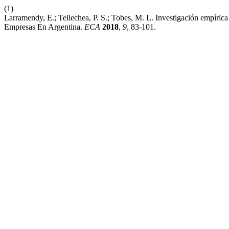
(1)
Larramendy, E.; Tellechea, P. S.; Tobes, M. L. Investigación empíri
Empresas En Argentina.
ECA
2018
,
9
, 83-101.