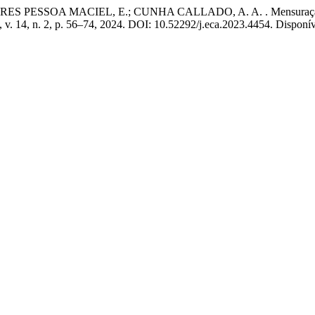
S PESSOA MACIEL, E.; CUNHA CALLADO, A. A. . Mensuração de d
, v. 14, n. 2, p. 56–74, 2024. DOI: 10.52292/j.eca.2023.4454. Disponíve