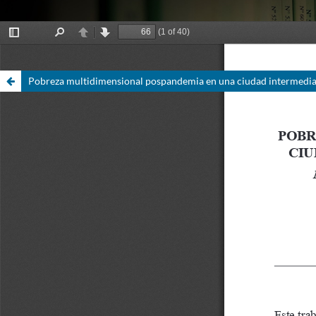
Pobreza multidimensional pospandemia en una ciudad intermedia: