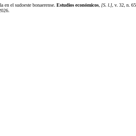
a en el sudoeste bonaerense.
Estudios económicos
,
[S. l.]
, v. 32, n. 
 2026.