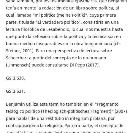
sabe también, por los testimonios epistolares, que Benjamin
tenía en mente la redacción de un libro sobre política, al
cual llamaba “mi política (meine Politik)”, cuya primera
parte, titulada “El verdadero político”, consistiría en una
lectura filosófica de Lesabéndio, lo cual nos muestra hasta
qué punto la reflexión sobre la política y la técnica son en
buena medida inseparables en la obra benjaminiana (cfr.
Steiner, 2001). Para una perspectiva de lectura sobre
Scheerbart a partir del concepto de lo no-humano
(Unmensch) puede consultarse Di Pego (2017).
GS II 630.
GS II 631.
Benjamin utiliza este término también en el “Fragmento
teológico político (Theologisch-politisches Fragment)” (2007)
para hablar de una restitutio in integrum profana, por
contraposición a la religiosa. Por otra parte, el concepto de
apocatástasis, su equivalente griego, tiene una importancia