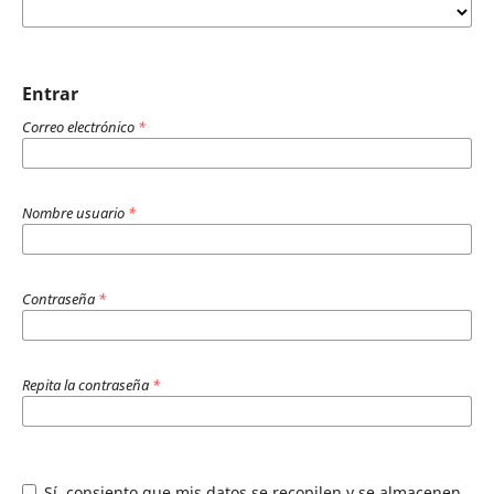
Entrar
Correo electrónico
*
Nombre usuario
*
Contraseña
*
Repita la contraseña
*
Sí, consiento que mis datos se recopilen y se almacenen