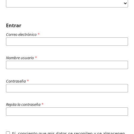
Entrar
Correo electrónico
*
Nombre usuario
*
Contraseña
*
Repita la contraseña
*
Sí, consiento que mis datos se recopilen y se almacenen