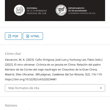
PDF
HTML
Cómo citar
Vaccaroni, M. A. (2023). Caño Ortigosa, José Luis y Yuchung Lee, Fabio (eds.)
(2022), El otro ultramar. Crónica de un jesuita en China. Relación del padre
Adriano de las Cortes del viaje naufragio en Chaucheo de la Gran China,
Madrid, Sílex Ultramar, 389 páginas.
Cuadernos Del Sur Historia
, (52), 116–119.
https://doi.org/10.52292/csh5220234481
Más formatos de cita
Número