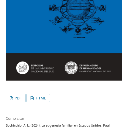
PDF
HTML
Cómo citar
Bochicchio, A. L. (2024). La eugenesia familiar en Estados Unidos: Paul