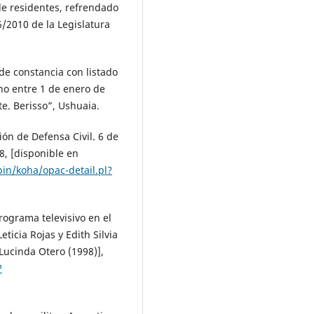
 de residentes, refrendado
6/2010 de la Legislatura
 de constancia con listado
ino entre 1 de enero de
e. Berisso”, Ushuaia.
ión de Defensa Civil. 6 de
78, [disponible en
-bin/koha/opac-detail.pl?
rograma televisivo en el
ticia Rojas y Edith Silvia
Lucinda Otero (1998)],
?