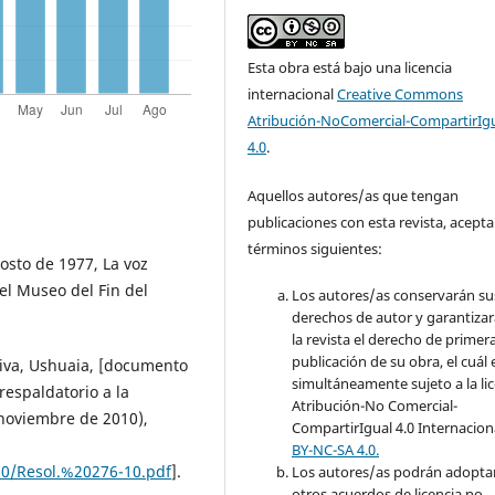
Esta obra está bajo una licencia
internacional
Creative Commons
Atribución-NoComercial-CompartirIg
4.0
.
Aquellos autores/as que tengan
publicaciones con esta revista, acepta
términos siguientes:
gosto de 1977, La voz
el Museo del Fin del
Los autores/as conservarán su
derechos de autor y garantizar
la revista el derecho de primer
publicación de su obra, el cuál 
iva, Ushuaia, [documento
simultáneamente sujeto a la li
respaldatorio a la
Atribución-No Comercial-
 noviembre de 2010),
CompartirIgual 4.0 Internacion
BY-NC-SA 4.0.
10/Resol.%20276-10.pdf
].
Los autores/as podrán adopta
otros acuerdos de licencia no