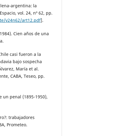
lena-argentina: la
spacio, vol. 24, nº 62, pp.
/te/v24n62/art12.pdf
].
-1984). Cien años de una
a.
hile casi fueron a la
adavia bajo sospecha
lvarez, María et al.
ente, CABA, Teseo, pp.
de un penal (1895-1950),
rro?: trabajadores
BA, Prometeo.