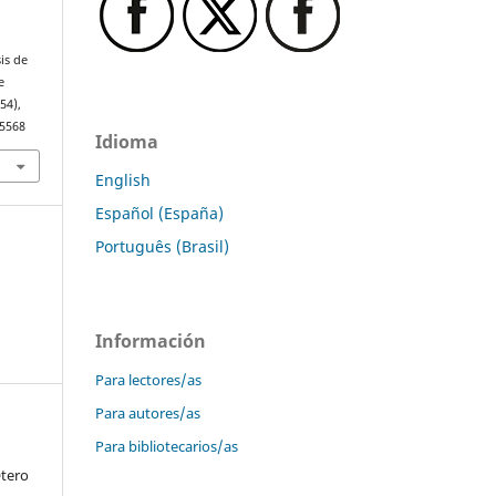
is de
e
(54),
55568
Idioma
English
Español (España)
Português (Brasil)
Información
Para lectores/as
Para autores/as
Para bibliotecarios/as
Otero