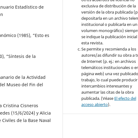
exclusiva de distribución de la
nuario Estadístico de
versión de la obra publicada (p. 
en
depositarla en un archivo tele
institucional o publicarla en un
volumen monográfico) siempr
onómico (1985), “Esto es
se indique la publicación inicial
esta revista.
Se permite y recomienda a los
autores/as difundir su obra a t
), “Síntesis de la
de Internet (p. ej.: en archivos
telemáticos institucionales o e
página web) una vez publicado
anario de la Actividad
trabajo, lo cual puede producir
 del Museo del Fin del
intercambios interesantes y
aumentar las citas de la obra
publicada. (Véase
El efecto del
acceso abierto
).
a Cristina Cisneros
edes (15/6/2024) y Alicia
 Civiles de la Base Naval