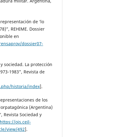
tadura militar. Argentina,
a representación de ‘lo
978)”, REHIME. Dossier
ponible en
rensaprov/dossier07-
 y sociedad. La protección
1973-1983”, Revista de
.php/historia/index
].
 representaciones de los
 Norpatagónica (Argentina)
”, Revista Sociedad y
https://ojs.ceil-
cle/view/492
].