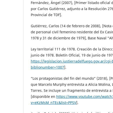
Fernández, Ángel (2007), [Primer listado oficial
por Carlos Gutiérrez, adjunto a la Resolución 27
Provincial de TDF].
Gutiérrez, Carlos (14 de febrero de 2008), [Nota
de personal civil femenino residente del Ex Cas
1978 y 31 de diciembre de 1979], Base Naval “Alt
Ley territorial 111 de 1978. Creación de la Direcc
junio de 1978. Boletín Oficial, 19 de junio de 19
https://legislacion.justierradelfuego.gov.ar/cgi
biblionumber=1007
].
“Los protagonistas del fin del mundo” (2018), [P
que Marcelo Murphy entrevista a Alicia Molina, Le
Torres. Se incluye un fragmento de entrevista a 
[disponible en
https://www.youtube.com/watch
v=eKzMsM_nTEc&list=PPSV
].