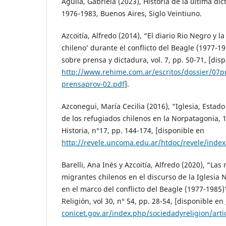
Aguila, Gabriela (2023), Historia de la última dic
1976-1983, Buenos Aires, Siglo Veintiuno.
Azcoitía, Alfredo (2014), “El diario Rio Negro y l
chileno’ durante el conflicto del Beagle (1977-1
sobre prensa y dictadura, vol. 7, pp. 50-71, [dis
http://www.rehime.com.ar/escritos/dossier/07p
prensaprov-02.pdf
].
Azconegui, María Cecilia (2016), “Iglesia, Estado
de los refugiados chilenos en la Norpatagonia, 
Historia, n°17, pp. 144-174, [disponible en
http://revele.uncoma.edu.ar/htdoc/revele/index
Barelli, Ana Inés y Azcoitía, Alfredo (2020), “Las
migrantes chilenos en el discurso de la Iglesia
en el marco del conflicto del Beagle (1977-1985)
Religión, vol 30, n° 54, pp. 28-54, [disponible en
conicet.gov.ar/index.php/sociedadyreligion/arti