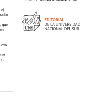
ej.:
mático
e que
 en
ravés
n su
 su