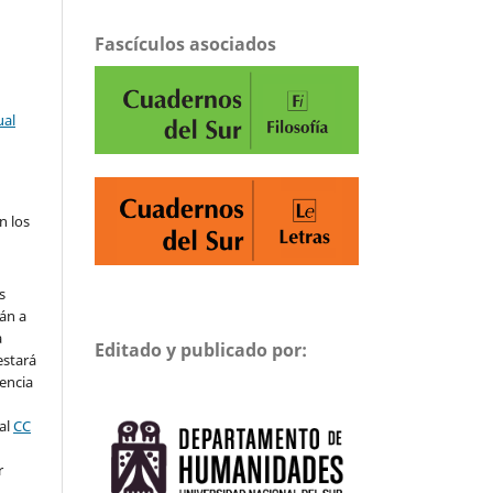
Fascículos asociados
ual
n los
s
án a
a
Editado y publicado por:
estará
cencia
al
CC
r