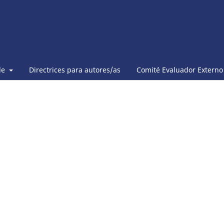
de
Directrices para autores/as
Comité Evaluador Externo