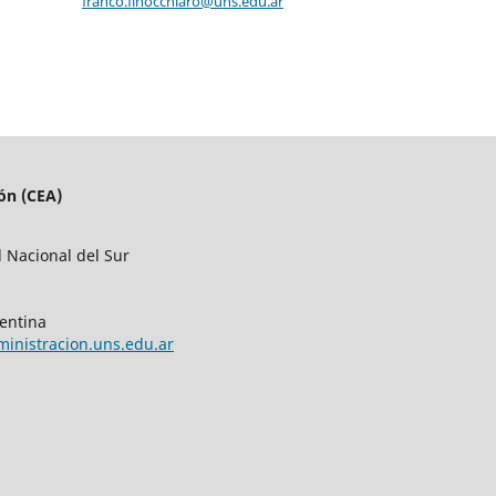
franco.finocchiaro@uns.edu.ar
ón (CEA)
d Nacional del Sur
entina
ministracion.uns.edu.ar