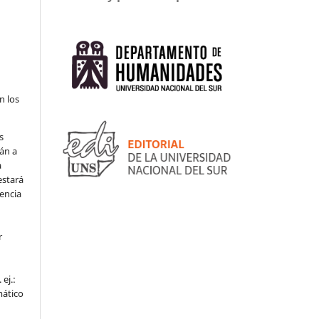
n los
s
án a
a
estará
cencia
r
ej.:
mático