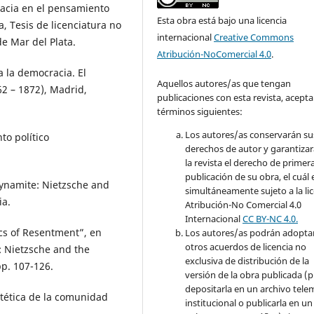
cracia en el pensamiento
Esta obra está bajo una licencia
a, Tesis de licenciatura no
internacional
Creative Commons
e Mar del Plata.
Atribución-NoComercial 4.0
.
a la democracia. El
Aquellos autores/as que tengan
62 – 1872), Madrid,
publicaciones con esta revista, acepta
términos siguientes:
Los autores/as conservarán su
to político
derechos de autor y garantizar
la revista el derecho de primer
publicación de su obra, el cuál 
Dynamite: Nietzsche and
simultáneamente sujeto a la li
ia.
Atribución-No Comercial 4.0
Internacional
CC BY-NC 4.0.
cs of Resentment”, en
Los autores/as podrán adopta
otros acuerdos de licencia no
: Nietzsche and the
exclusiva de distribución de la
p. 107-126.
versión de la obra publicada (p. 
depositarla en un archivo tele
stética de la comunidad
institucional o publicarla en un