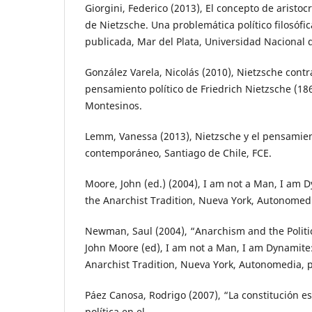
Giorgini, Federico (2013), El concepto de aristo
de Nietzsche. Una problemática político filosófic
publicada, Mar del Plata, Universidad Nacional d
González Varela, Nicolás (2010), Nietzsche contr
pensamiento político de Friedrich Nietzsche (18
Montesinos.
Lemm, Vanessa (2013), Nietzsche y el pensamien
contemporáneo, Santiago de Chile, FCE.
Moore, John (ed.) (2004), I am not a Man, I am 
the Anarchist Tradition, Nueva York, Autonomed
Newman, Saul (2004), “Anarchism and the Politi
John Moore (ed), I am not a Man, I am Dynamite
Anarchist Tradition, Nueva York, Autonomedia, p
Páez Canosa, Rodrigo (2007), “La constitución e
política en el