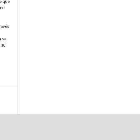
e que
 en
ravés
n su
 su