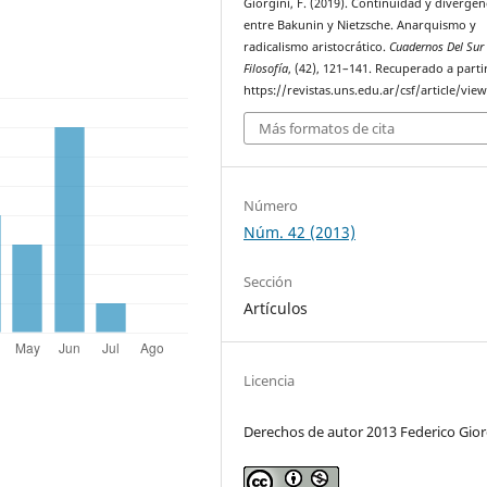
Giorgini, F. (2019). Continuidad y divergen
entre Bakunin y Nietzsche. Anarquismo y
radicalismo aristocrático.
Cuadernos Del Sur
Filosofía
, (42), 121–141. Recuperado a parti
https://revistas.uns.edu.ar/csf/article/vie
Más formatos de cita
Número
Núm. 42 (2013)
Sección
Artículos
Licencia
Derechos de autor 2013 Federico Gior