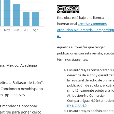
Esta obra está bajo una licencia
internacional
Creative Commons
Atribución-NoComercial-CompartirIg
4.0
.
Aquellos autores/as que tengan
publicaciones con esta revista, acepta
términos siguientes:
ana, México, Academia
Los autores/as conservarán su
derechos de autor y garantizar
la revista el derecho de primer
etina a Baltasar de León”,
publicación de su obra, el cuál 
a. Cancionero novohispano
simultáneamente sujeto a la li
ca, pp. 566-575.
Atribución-No Comercial-
CompartirIgual 4.0 Internacion
BY-NC-SA 4.0.
res mandadas pregonar
Los autores/as podrán adopta
artirse para poner cerco