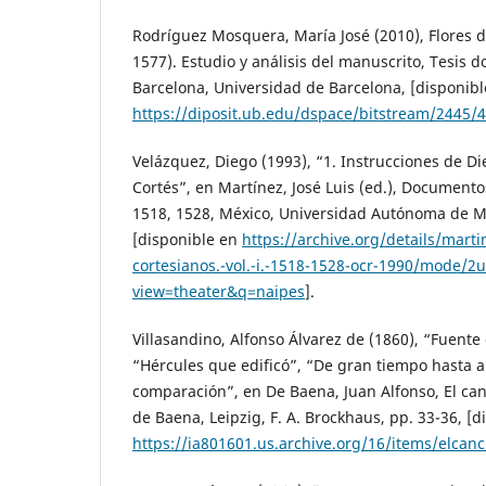
Rodríguez Mosquera, María José (2010), Flores d
1577). Estudio y análisis del manuscrito, Tesis d
Barcelona, Universidad de Barcelona, [disponibl
https://diposit.ub.edu/dspace/bitstream/2445
Velázquez, Diego (1993), “1. Instrucciones de D
Cortés”, en Martínez, José Luis (ed.), Documento
1518, 1528, México, Universidad Autónoma de Mé
[disponible en
https://archive.org/details/marti
cortesianos.-vol.-i.-1518-1528-ocr-1990/mode/2
view=theater&q=naipes
].
Villasandino, Alfonso Álvarez de (1860), “Fuente
“Hércules que edificó”, “De gran tiempo hasta a
comparación”, en De Baena, Juan Alfonso, El ca
de Baena, Leipzig, F. A. Brockhaus, pp. 33-36, [d
https://ia801601.us.archive.org/16/items/el