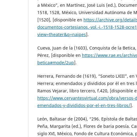
a México”, en Martínez, José Luis (ed.), Documen
1518, 1528, México, Universidad Autónoma de Mé
[1520], [disponible en
https://archive.org/details
documentos-cortesianos.-vol.-i.-1518-1528-ocr
view=theater&q=naipes
].
Cueva, Juan de la (1603), Conquista de la Betica,
Pérez, [disponible en
https://www.rae.es/archivo
betica#mode/2up
].
Herrera, Fernando de (1619), “Soneto LXIII”, en
Herrera; enmendados y divididos por él en tres li
Ramos Vejarar, libro tercero, f.420, [disponible 
https://www.cervantesvirtual.com/obra/versos-
emendados-y-divididos-por-el-en-tres-libros/
].
León, Baltasar de (2004), “296. Epístola de Balta
Peña, Margarita (ed.), Flores de baria poesía. 
siglo XVI, México, Fondo de Cultura Económica, 