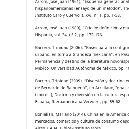
Arrom, José Juan (1961), “Esquema generacional 
hispanoamericanas (ensayo de un método)”, The
Instituto Caro y Cuervo, t. XVI, n° 1, pp. 1-58.
Arrom, José Juan (1980), “Criollo: definición y m
Hispania, vol. 34, n° 2, pp. 172-176.
Barrera, Trinidad (2006), “Bases para la configu
urbano: en torno a Grandeza mexicana”, en Pascu
Permanencia y destino de la literatura novohispan
México, Universidad Autónoma de México, pp. 1
Barrera, Trinidad (2009), “Diversión y doctrina
de Bernardo de Balbuena”, en Arrellano, Ignacio
(coords.), Doctrina y diversión en la cultura es
España, Iberoamericana Vervuert, pp. 55-68.
Bonialian, Mariano (2014), China en la América c
mercados, comercios y cultura de consumo des
Aires, CABA, Biblos-Instituto Mora.