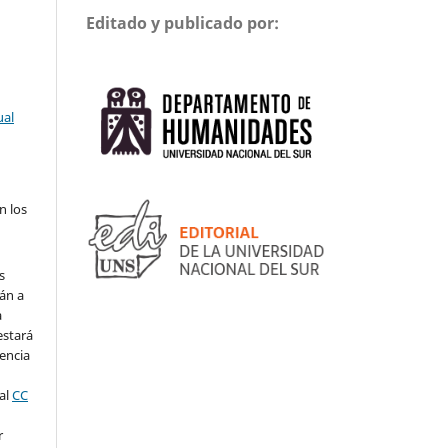
Editado y publicado por:
ual
n los
s
án a
a
estará
cencia
al
CC
r