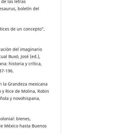
de las letras
saurus, boletín del
atices de un concepto”,
ración del imaginario
al Buxó, José (ed.),
a: historia y crítica,
87-196.
 en la Grandeza mexicana
 y Rice de Molina, Robin
pañola y novohispana,
olonial: bienes,
de México hasta Buenos