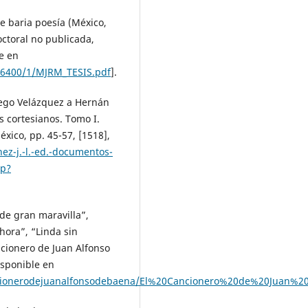
e baria poesía (México,
octoral no publicada,
e en
/46400/1/MJRM_TESIS.pdf
].
iego Velázquez a Hernán
s cortesianos. Tomo I.
xico, pp. 45-57, [1518],
nez-j.-l.-ed.-documentos-
up?
 de gran maravilla”,
hora”, “Linda sin
ncionero de Juan Alfonso
isponible en
cancionerodejuanalfonsodebaena/El%20Cancionero%20de%20Juan%