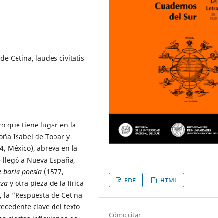
e Cetina, laudes civitatis
co que tiene lugar en la
oña Isabel de Tobar y
4, México), abreva en la
e llegó a Nueva España,
e baria poesía
(1577,
PDF
HTML
eza
y otra pieza de la lírica
o, la “Respuesta de Cetina
ecedente clave del texto
Cómo citar