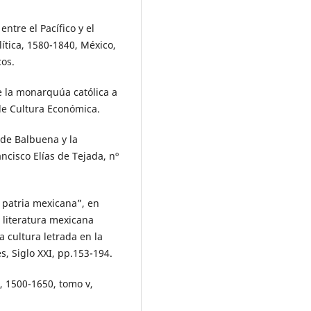
ntre el Pacífico y el
lítica, 1580-1840, México,
cos.
e la monarquúa católica a
 de Cultura Económica.
 de Balbuena y la
cisco Elías de Tejada, nº
y patria mexicana”, en
 literatura mexicana
a cultura letrada en la
, Siglo XXI, pp.153-194.
e, 1500-1650, tomo v,