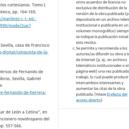
otros acuerdos de licencia no
tos cortesianos. Tomo I.
exclusiva de distribución de la
xico, pp. 164-169,
versión de la obra publicada (p. 
/martinez-j.-l.-ed.-
depositarla en un archivo tele
institucional o publicarla en un
e1990/mode/2up?
volumen monográfico) siempr
se indique la publicación inicial
esta revista.
 Sevilla, casa de Francisco
Se permite y recomienda a los
-digital/conquista-de-la-
autores/as difundir su obra a t
de Internet (p. ej.: en archivos
telemáticos institucionales o e
página web) una vez publicado
 Versos de Fernando de
trabajo, lo cual puede producir
bros, Sevilla, Gabriel
intercambios interesantes y
en
aumentar las citas de la obra
de-fernando-de-herrera-
publicada. (Véase
El efecto del
acceso abierto
).
sar de León a Cetina”, en
Cancionero novohispano del
pp. 557-566.