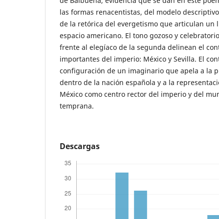
de Balbuena, evidencia que se dan en este poem
las formas renacentistas, del modelo descriptiv
de la retórica del evergetismo que articulan un 
espacio americano. El tono gozoso y celebratorio
frente al elegíaco de la segunda delinean el co
importantes del imperio: México y Sevilla. El co
configuración de un imaginario que apela a la
dentro de la nación española y a la representac
México como centro rector del imperio y del mun
temprana.
Descargas