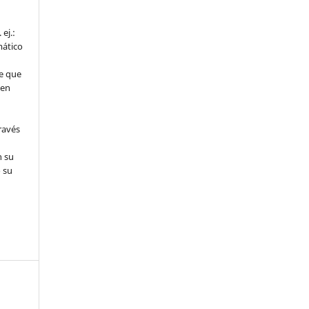
ej.:
mático
e que
 en
ravés
n su
 su