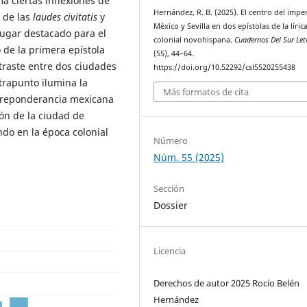
a ciertas inflexiones de
Hernández, R. B. (2025). El centro del imper
o de las
laudes civitatis
y
México y Sevilla en dos epístolas de la líric
lugar destacado para el
colonial novohispana.
Cuadernos Del Sur Let
 de la primera epístola
(55), 44–64.
ntraste entre dos ciudades
https://doi.org/10.52292/csl5520255438
ntrapunto ilumina la
Más formatos de cita
 preponderancia mexicana
ión de la ciudad de
do en la época colonial
Número
Núm. 55 (2025)
Sección
Dossier
Licencia
Derechos de autor 2025 Rocío Belén
Hernández