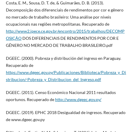
Costa, E. M., Sousa, D. T. de, & Guimarães, D. B. (2013).
Decomposição dos diferenciais de rendimentos por cor e gênero
no mercado de trabalho brasileiro: Uma análise por níveis
ocupacionais nas regiões metropolitanas. Recuperado de
http://www2.ipece.ce.gov.br/encontro/2015/trabalhos/DECOMP
OSIÇÃO
DOS DIFERENCIAIS DE RENDIMENTOS POR COR E
GÊNERO NO MERCADO DE TRABALHO BRASILEIRO.pdf
DGEEC. (2000). Pobreza y distribución del ingreso en Paraguay.
Recuperado de
https://www.dgeec.gov.py/Publicaciones/Biblioteca/Pobreza_y_Di
stribucion/-Pobreza_y_Distribucion_del_Ingreso.pdf
DGEEC. (2011). Censo Económico Nacional 2011 resultados
oportunos. Recuperado de
http://www.dgeec.gov.py/
DGEEC. (2019). EPHC 2018 Desigualdad de ingresos. Recuperado
de www.dgeec.gov.py