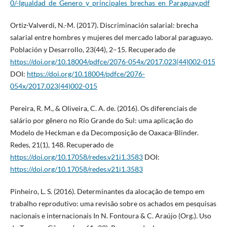
0/-Igualdad_de_Genero_y_principales_brechas_en_Paraguay.pdf
Ortiz-Valverdi, N.-M. (2017). Discriminación salarial: brecha
salarial entre hombres y mujeres del mercado laboral paraguayo.
Población y Desarrollo, 23(44), 2–15. Recuperado de
https://doi.org/10.18004/pdfce/2076-054x/2017.023(44)002-015
DOI:
https://doi.org/10.18004/pdfce/2076-
054x/2017.023(44)002-015
Pereira, R. M., & Oliveira, C. A. de. (2016). Os diferenciais de
salário por gênero no Rio Grande do Sul: uma aplicação do
Modelo de Heckman e da Decomposição de Oaxaca-Blinder.
Redes, 21(1), 148. Recuperado de
https://doi.org/10.17058/redes.v21i1.3583
DOI:
https://doi.org/10.17058/redes.v21i1.3583
Pinheiro, L. S. (2016). Determinantes da alocação de tempo em
trabalho reprodutivo: uma revisão sobre os achados em pesquisas
nacionais e internacionais In N. Fontoura & C. Araújo (Org.). Uso