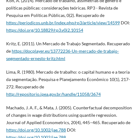
Kon, A. (2014). Mercado de trabalho, assimetrias de gênero e
políticas públicas: considerações teóricas. RP3 - Revista de
Pesquisa em Políticas Públicas, 0(2). Recuperado de
https://periodicos.unb.br/index.php/rp3/article/view/14599
DOI:
https://doi.org/10.18829/rp3.v0i2.10154
Kritz, E. (2011). Un Mercado de Trabajo Segmentado. Recuperado
de
https://docplayer.es/13772236-Un-mercado-de-trabajo-
segmentado-ernesto-kritz.html
Lima, R. (1980). Mercado de trabalho: o capital humano e a teoria
da segmentação. Pesquisa e Planejamento Econômico 10(1), 217-
272. Recuperado de
http://repositorio.ipea.gov.br/handle/11058/3674
Machado, J. A. F., & Mata, J. (2005). Counterfactual decomposition
of changes in wage distributions using quantile regression.
Journal of Applied Econometrics, 20(4), 445–465. Recuperado de
https://doi.org/10.1002/jae.788
DOI:
https://doi.org/10.1002/jae.788