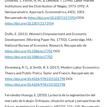
DiNardo, J., Fortin, N. M., & Lemieux, T. (1996). Labor Market
Institutions and the Distribution of Wages, 1973-1992: A
Semiparametric Approach. Econometrica, 64(5), 1001.
Recuperado de
https://doi.org/10.2307/2171954
DOI:
https://doi.org/10.2307/2171954
Duflo, E. (2011). Women’s Empowerment and Economic
Development. (Working Paper No. 17702). Cambridge, MA:
National Bureau of Economic Research. Recuperado de
https://doi.org/10.3386/w17702
DOI:
https://doi.org/10.3386/w17702
Ehrenberg, R. G., & Smith, R. S. (2017). Modern Labor Economics:
Theory and Public Policy. Taylor and Francis. Recuperado de
https://doi.org/10.4324/9781315101798
DOI:
https://doi.org/10.4324/9781315101798
Fernández-Huerga, E. (2010). La teoría de la segmentación del
mercado de trabajo: Enfoques, situación actual y perspectivas de
futuro. Investigacion Economica, 69(273), 115–150. Recuperado