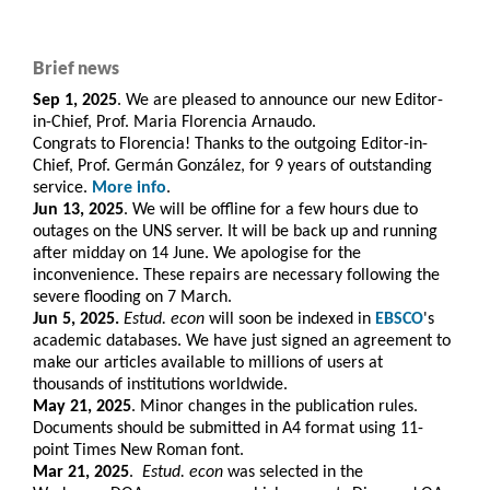
Brief news
Sep 1, 2025
. We are pleased to announce our new Editor-
in-Chief, Prof. Maria Florencia Arnaudo.
Congrats to Florencia! Thanks to the outgoing Editor-in-
Chief, Prof. Germán González, for 9 years of outstanding
service.
More info
.
Jun 13, 2025
. We will be offline for a few hours due to
outages on the UNS server. It will be back up and running
after midday on 14 June. We apologise for the
inconvenience. These repairs are necessary following the
severe flooding on 7 March.
Jun 5, 2025.
Estud. econ
will soon be indexed in
EBSCO
's
academic databases. We have just signed an agreement to
make our articles available to millions of users at
thousands of institutions worldwide.
May 21, 2025
. Minor changes in the publication rules.
Documents should be submitted in A4 format using 11-
point Times New Roman font.
Mar 21, 2025
.
Estud. e
con
was selected in the