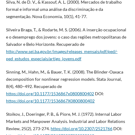
Silva, N. de D. V., & Kassouf, A. L. (2000). Mercados de trabalho
formal e informal uma análise da discriminação e da
segmentação. Nova Economia, 10(1), 41-77.
Silveira Braga, T., & Rodarte, M. S. (2006). A inserção ocupacional
e o desemprego dos jovens: o caso das regiões metropolitanas de
Salvador e Belo Horizonte. Recuperado de
http://www.sei.ba.gov.br/images/releases_mensais/pdf/ped/-
ped_estudos_especiais/artigo_jovens.pdf
Sinning, M., Hahn, M., & Bauer, T. K. (2008). The Blinder-Oaxaca
decomposition for nonlinear regression models. Stata Journal,
8(4), 480–492. Recuperado de
https://doi.org/10.1177/1536867x0800800402
DOI:
https://doi.org/10.1177/1536867X0800800402
Stoikov, J., Doeringer, P. B., & Piore, M. J. (1972). Internal Labor
Markets and Manpower Analysis. Industrial and Labor Relations
Review, 25(2), 273-274.
https://doi.org/10.2307/2521766
DOI: