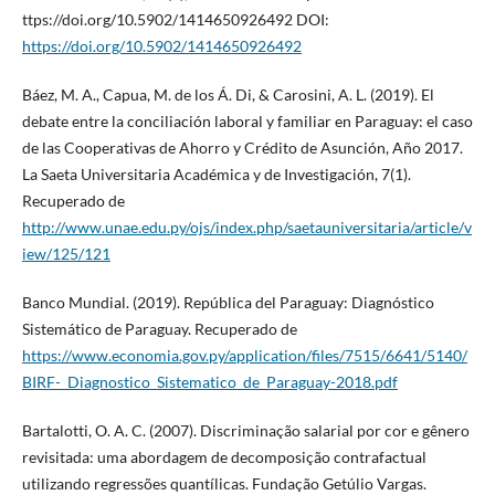
ttps://doi.org/10.5902/1414650926492 DOI:
https://doi.org/10.5902/1414650926492
Báez, M. A., Capua, M. de los Á. Di, & Carosini, A. L. (2019). El
debate entre la conciliación laboral y familiar en Paraguay: el caso
de las Cooperativas de Ahorro y Crédito de Asunción, Año 2017.
La Saeta Universitaria Académica y de Investigación, 7(1).
Recuperado de
http://www.unae.edu.py/ojs/index.php/saetauniversitaria/article/v
iew/125/121
Banco Mundial. (2019). República del Paraguay: Diagnóstico
Sistemático de Paraguay. Recuperado de
https://www.economia.gov.py/application/files/7515/6641/5140/
BIRF-_Diagnostico_Sistematico_de_Paraguay-2018.pdf
Bartalotti, O. A. C. (2007). Discriminação salarial por cor e gênero
revisitada: uma abordagem de decomposição contrafactual
utilizando regressões quantílicas. Fundação Getúlio Vargas.