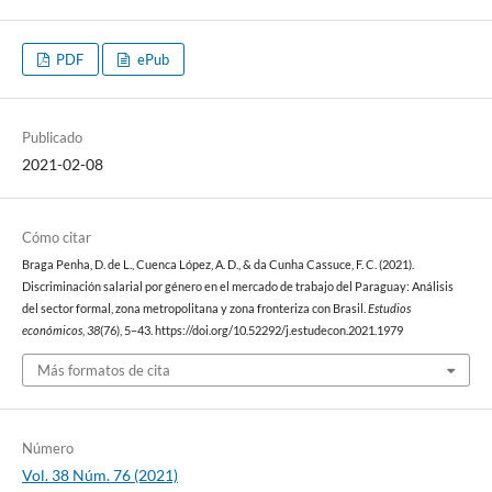
PDF
ePub
Publicado
2021-02-08
Cómo citar
Braga Penha, D. de L., Cuenca López, A. D., & da Cunha Cassuce, F. C. (2021).
Discriminación salarial por género en el mercado de trabajo del Paraguay: Análisis
del sector formal, zona metropolitana y zona fronteriza con Brasil.
Estudios
económicos
,
38
(76), 5–43. https://doi.org/10.52292/j.estudecon.2021.1979
Más formatos de cita
Número
Vol. 38 Núm. 76 (2021)