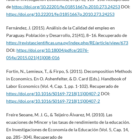
de
https://doi.org/10.22201/fe.01851667p.2010.273.24253
DOI:
https://doi.org/10.22201/fe.01851667p.2010.273.24253
Fernández, J. (2015). Análisis de la Calidad del empleo en
Paraguay. Población y Desarrollo, 21(41), 8–16. Recuperado de
https://revistascientificas.una.py/index.php/RE/article/view/673
DOI:
https://doi.org/10.18004/pdfce/2076-
054x/2015.021(41)008-016
Fortin, N., Lemieux, T., & Firpo, S. (2011). Decomposition Methods
in Economics. En O. Ashenfelter, & D. Card (Eds.). Handbook of
Labor Economics (Vol. 4, Cap. 1, pp. 1-102). Recuperado de
https://doi.org/10.1016/S0169-7218(11)00407-2
DOI:
https://doi.org/10.1016/S0169-7218(11)00407-2
Freire Seoane, M. J. G., & Teijeiro Álvarez, M. (2010). Las
ecuaciones de Mincer y las tasas de rendimiento de la educación.
En Investigaciones de Economía de la Educación (Vol. 5, Cap. 14,
pp. 285–304). Recuperado de