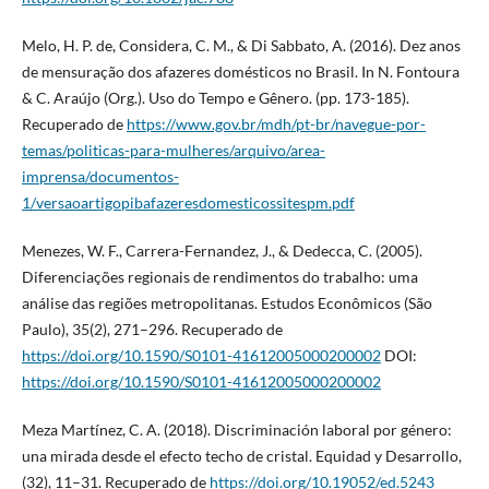
Melo, H. P. de, Considera, C. M., & Di Sabbato, A. (2016). Dez anos
de mensuração dos afazeres domésticos no Brasil. In N. Fontoura
& C. Araújo (Org.). Uso do Tempo e Gênero. (pp. 173-185).
Recuperado de
https://www.gov.br/mdh/pt-br/navegue-por-
temas/politicas-para-mulheres/arquivo/area-
imprensa/documentos-
1/versaoartigopibafazeresdomesticossitespm.pdf
Menezes, W. F., Carrera-Fernandez, J., & Dedecca, C. (2005).
Diferenciações regionais de rendimentos do trabalho: uma
análise das regiões metropolitanas. Estudos Econômicos (São
Paulo), 35(2), 271–296. Recuperado de
https://doi.org/10.1590/S0101-41612005000200002
DOI:
https://doi.org/10.1590/S0101-41612005000200002
Meza Martínez, C. A. (2018). Discriminación laboral por género:
una mirada desde el efecto techo de cristal. Equidad y Desarrollo,
(32), 11–31. Recuperado de
https://doi.org/10.19052/ed.5243