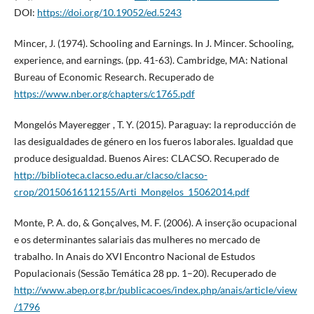
DOI:
https://doi.org/10.19052/ed.5243
Mincer, J. (1974). Schooling and Earnings. In J. Mincer. Schooling,
experience, and earnings. (pp. 41-63). Cambridge, MA: National
Bureau of Economic Research. Recuperado de
https://www.nber.org/chapters/c1765.pdf
Mongelós Mayeregger , T. Y. (2015). Paraguay: la reproducción de
las desigualdades de género en los fueros laborales. Igualdad que
produce desigualdad. Buenos Aires: CLACSO. Recuperado de
http://biblioteca.clacso.edu.ar/clacso/clacso-
crop/20150616112155/Arti_Mongelos_15062014.pdf
Monte, P. A. do, & Gonçalves, M. F. (2006). A inserção ocupacional
e os determinantes salariais das mulheres no mercado de
trabalho. In Anais do XVI Encontro Nacional de Estudos
Populacionais (Sessão Temática 28 pp. 1–20). Recuperado de
http://www.abep.org.br/publicacoes/index.php/anais/article/view
/1796