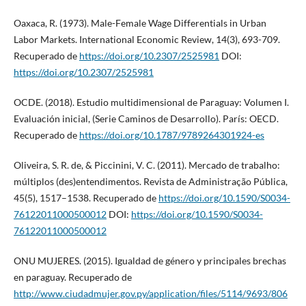
Oaxaca, R. (1973). Male-Female Wage Differentials in Urban
Labor Markets. International Economic Review, 14(3), 693-709.
Recuperado de
https://doi.org/10.2307/2525981
DOI:
https://doi.org/10.2307/2525981
OCDE. (2018). Estudio multidimensional de Paraguay: Volumen I.
Evaluación inicial, (Serie Caminos de Desarrollo). París: OECD.
Recuperado de
https://doi.org/10.1787/9789264301924-es
Oliveira, S. R. de, & Piccinini, V. C. (2011). Mercado de trabalho:
múltiplos (des)entendimentos. Revista de Administração Pública,
45(5), 1517–1538. Recuperado de
https://doi.org/10.1590/S0034-
76122011000500012
DOI:
https://doi.org/10.1590/S0034-
76122011000500012
ONU MUJERES. (2015). Igualdad de género y principales brechas
en paraguay. Recuperado de
http://www.ciudadmujer.gov.py/application/files/5114/9693/806