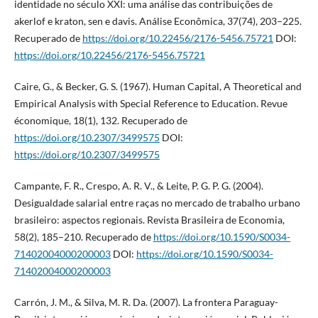
identidade no século XXI: uma análise das contribuições de
akerlof e kraton, sen e davis. Análise Econômica, 37(74), 203–225.
Recuperado de
https://doi.org/10.22456/2176-5456.75721
DOI:
https://doi.org/10.22456/2176-5456.75721
Caire, G., & Becker, G. S. (1967). Human Capital, A Theoretical and
Empirical Analysis with Special Reference to Education. Revue
économique, 18(1), 132. Recuperado de
https://doi.org/10.2307/3499575
DOI:
https://doi.org/10.2307/3499575
Campante, F. R., Crespo, A. R. V., & Leite, P. G. P. G. (2004).
Desigualdade salarial entre raças no mercado de trabalho urbano
brasileiro: aspectos regionais. Revista Brasileira de Economia,
58(2), 185–210. Recuperado de
https://doi.org/10.1590/S0034-
71402004000200003
DOI:
https://doi.org/10.1590/S0034-
71402004000200003
Carrón, J. M., & Silva, M. R. Da. (2007). La frontera Paraguay-