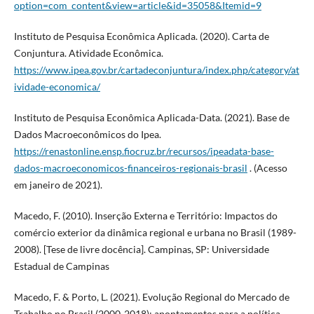
option=com_content&view=article&id=35058&Itemid=9
Instituto de Pesquisa Econômica Aplicada. (2020). Carta de
Conjuntura. Atividade Econômica.
https://www.ipea.gov.br/cartadeconjuntura/index.php/category/at
ividade-economica/
Instituto de Pesquisa Econômica Aplicada-Data. (2021). Base de
Dados Macroeconômicos do Ipea.
https://renastonline.ensp.fiocruz.br/recursos/ipeadata-base-
dados-macroeconomicos-financeiros-regionais-brasil
. (Acesso
em janeiro de 2021).
Macedo, F. (2010). Inserção Externa e Território: Impactos do
comércio exterior da dinâmica regional e urbana no Brasil (1989-
2008). [Tese de livre docência]. Campinas, SP: Universidade
Estadual de Campinas
Macedo, F. & Porto, L. (2021). Evolução Regional do Mercado de
Trabalho no Brasil (2000-2018): apontamentos para a política