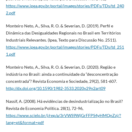
https://www.ipea.gov.br/portal/images/stories/PDFs/TDs/td_240
2.pdf
Monteiro Neto, A., Silva, R. O. & Severian, D. (2019). Perfil e
Dinâmica das Desigualdades Regionais no Brasil em Territórios
Industriais Relevantes. (Ipea, Texto para Discussão No. 2511).
https://www.ipea.gov.br/portal/images/stories/PDFs/TDs/td_251
1.pdf
Monteiro Neto, A., Silva, R. O. & Severian, D. (2020). Região e
indústria no Brasil: ainda a continuidade da “desconcentração
concentrada”? Revista Economia e Sociedade, 29(2), 581-607.
http://dx.doi.org/10.1590/1982-3533.2020v29n2art09
Nassif, A. (2008). Há evidências de desindustrialização no Brasil?
Revista de Economia Política. 28(1), 72-96,
https://www.scielo.br/j/rep/a/3rVWS9WjGrFFPS4yHMQnZzj/?
lang=pt&format=pdf