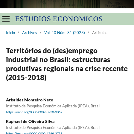
Inicio
/
Archivos
/
Vol. 40 Núm. 81 (2023)
/
Artículos
Territórios do (des)emprego
industrial no Brasil: estructuras
produtivas regionais na crise recente
(2015-2018)
Aristides Monteiro Neto
Instituto de Pesquisa Econômica Aplicada (IPEA), Brasil
https://orcid.org/0000-0002-0930-3062
Raphael de Oliveira Silva
Instituto de Pesquisa Econômica Aplicada (IPEA), Brasil
https://orcid.org/0000-0002-1769-2731