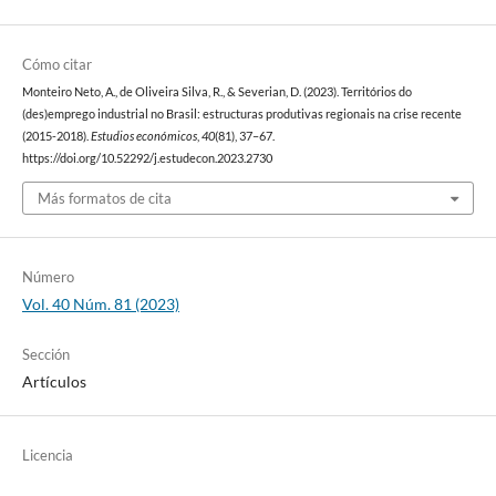
Cómo citar
Monteiro Neto, A., de Oliveira Silva, R., & Severian, D. (2023). Territórios do
(des)emprego industrial no Brasil: estructuras produtivas regionais na crise recente
(2015-2018).
Estudios económicos
,
40
(81), 37–67.
https://doi.org/10.52292/j.estudecon.2023.2730
Más formatos de cita
Número
Vol. 40 Núm. 81 (2023)
Sección
Artículos
Licencia