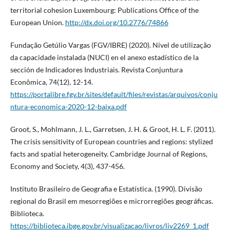
territorial cohesion Luxembourg: Publications Office of the
European Union.
http://dx.doi.org/10.2776/74866
Fundação Getúlio Vargas (FGV/IBRE) (2020). Nível de utilização
da capacidade instalada (NUCI) en el anexo estadístico de la
sección de Indicadores Industriais. Revista Conjuntura
Econômica, 74(12), 12-14.
https://portalibre.fgv.br/sites/default/files/revistas/arquivos/conju
ntura-economica-2020-12-baixa.pdf
Groot, S., Mohlmann, J. L., Garretsen, J. H. & Groot, H. L. F. (2011).
The crisis sensitivity of European countries and regions: stylized
facts and spatial heterogeneity. Cambridge Journal of Regions,
Economy and Society, 4(3), 437-456.
Instituto Brasileiro de Geografia e Estatística. (1990). Divisão
regional do Brasil em mesorregiões e microrregiões geográficas.
Biblioteca.
https://biblioteca.ibge.gov.br/visualizacao/livros/liv2269_1.pdf