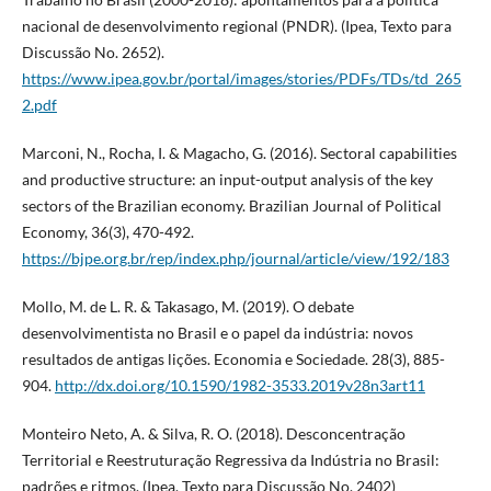
nacional de desenvolvimento regional (PNDR). (Ipea, Texto para
Discussão No. 2652).
https://www.ipea.gov.br/portal/images/stories/PDFs/TDs/td_265
2.pdf
Marconi, N., Rocha, I. & Magacho, G. (2016). Sectoral capabilities
and productive structure: an input-output analysis of the key
sectors of the Brazilian economy. Brazilian Journal of Political
Economy, 36(3), 470-492.
https://bjpe.org.br/rep/index.php/journal/article/view/192/183
Mollo, M. de L. R. & Takasago, M. (2019). O debate
desenvolvimentista no Brasil e o papel da indústria: novos
resultados de antigas lições. Economia e Sociedade. 28(3), 885-
904.
http://dx.doi.org/10.1590/1982-3533.2019v28n3art11
Monteiro Neto, A. & Silva, R. O. (2018). Desconcentração
Territorial e Reestruturação Regressiva da Indústria no Brasil:
padrões e ritmos. (Ipea, Texto para Discussão No. 2402)