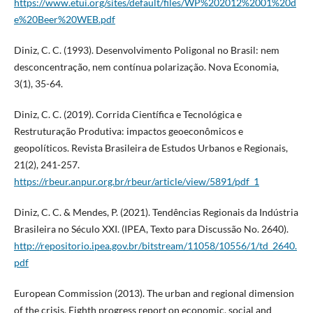
https://www.etui.org/sites/default/files/WP%202012%2001%20d
e%20Beer%20WEB.pdf
Diniz, C. C. (1993). Desenvolvimento Poligonal no Brasil: nem
desconcentração, nem contínua polarização. Nova Economia,
3(1), 35-64.
Diniz, C. C. (2019). Corrida Científica e Tecnológica e
Restruturação Produtiva: impactos geoeconômicos e
geopolíticos. Revista Brasileira de Estudos Urbanos e Regionais,
21(2), 241-257.
https://rbeur.anpur.org.br/rbeur/article/view/5891/pdf_1
Diniz, C. C. & Mendes, P. (2021). Tendências Regionais da Indústria
Brasileira no Século XXI. (IPEA, Texto para Discussão No. 2640).
http://repositorio.ipea.gov.br/bitstream/11058/10556/1/td_2640.
pdf
European Commission (2013). The urban and regional dimension
of the crisis. Eighth progress report on economic, social and