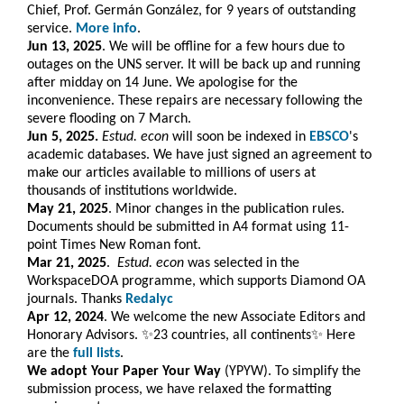
Chief, Prof. Germán González, for 9 years of outstanding
service.
More info
.
Jun 13, 2025
. We will be offline for a few hours due to
outages on the UNS server. It will be back up and running
after midday on 14 June. We apologise for the
inconvenience. These repairs are necessary following the
severe flooding on 7 March.
Jun 5, 2025.
Estud. econ
will soon be indexed in
EBSCO
's
academic databases. We have just signed an agreement to
make our articles available to millions of users at
thousands of institutions worldwide.
May 21, 2025
. Minor changes in the publication rules.
Documents should be submitted in A4 format using 11-
point Times New Roman font.
Mar 21, 2025
.
Estud. e
con
was selected in the
WorkspaceDOA programme, which
supports Diamond OA
journals. Thanks
Redalyc
Apr 12, 2024
. We welcome the new Associate Editors and
Honorary Advisors. ✨23 countries, all continents✨ Here
are the
full lists
.
We adopt Your Paper Your Way
(YPYW). To simplify the
submission process, we have relaxed the formatting