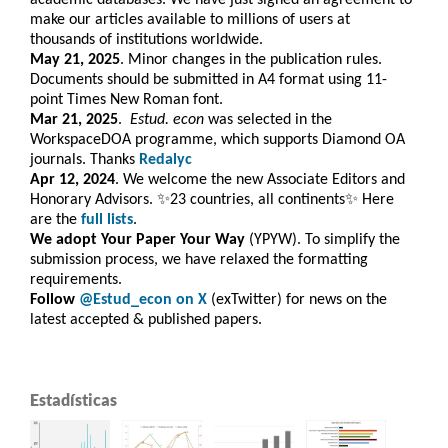
academic databases. We have just signed an agreement to
make our articles available to millions of users at
thousands of institutions worldwide.
May 21, 2025
. Minor changes in the publication rules.
Documents should be submitted in A4 format using 11-
point Times New Roman font.
Mar 21, 2025
.
Estud. e
con
was selected in the
WorkspaceDOA programme, which
supports Diamond OA
journals. Thanks
Redalyc
Apr 12, 2024
. We welcome the new Associate Editors and
Honorary Advisors. ✨23 countries, all continents✨ Here
are the
full lists
.
We adopt Your Paper Your Way
(YPYW). To simplify the
submission process, we have relaxed the formatting
requirements.
Follow
@Estud_econ on X
(exTwitter) for news on the
latest accepted & published papers.
Estadísticas