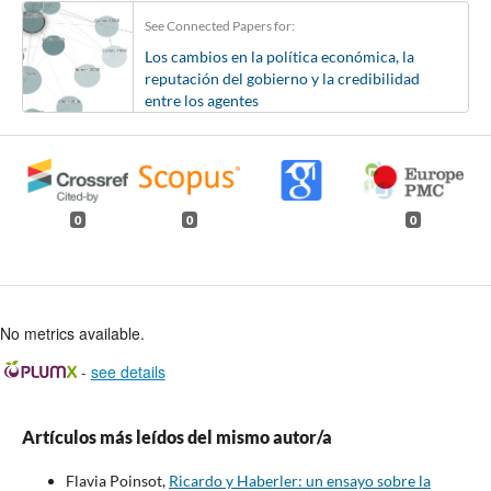
See Connected Papers for:
Los cambios en la política económica, la
reputación del gobierno y la credibilidad
entre los agentes
0
0
0
No metrics available.
-
see details
Artículos más leídos del mismo autor/a
Flavia Poinsot,
Ricardo y Haberler: un ensayo sobre la