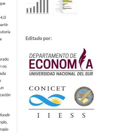
 que
 4.0
artir
autoría
Editado por:
ta
arado
n no
cada
n
 un
icación
ifundir
mplo,
propio