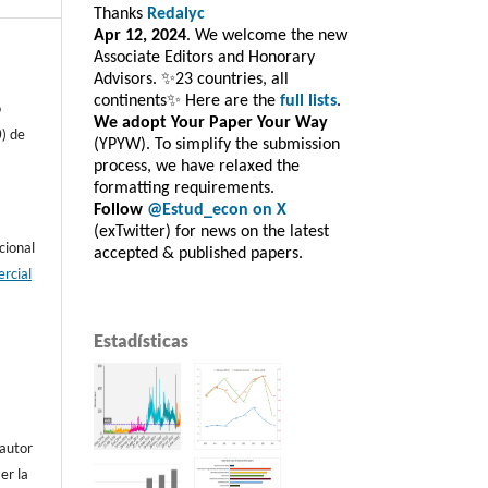
Thanks
Redalyc
Apr 12, 2024
. We welcome the new
Associate Editors and Honorary
Advisors. ✨23 countries, all
continents✨ Here are the
full lists
.
o
We adopt Your Paper Your Way
) de
(YPYW). To simplify the submission
process, we have relaxed the
formatting requirements.
Follow
@Estud_econ on X
(exTwitter) for news on the latest
cional
accepted & published papers.
rcial
Estadísticas
 autor
er la