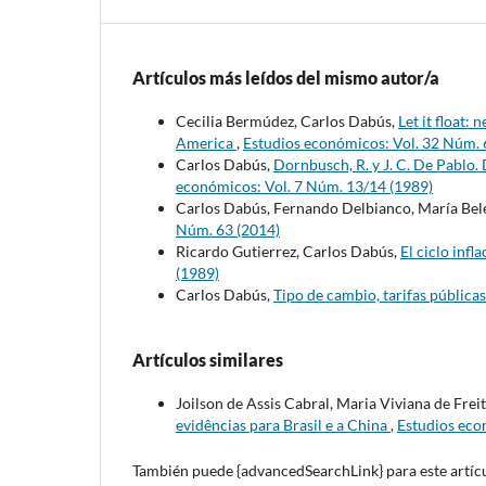
Artículos más leídos del mismo autor/a
Cecilia Bermúdez, Carlos Dabús,
Let it float:
America
,
Estudios económicos: Vol. 32 Núm. 
Carlos Dabús,
Dornbusch, R. y J. C. De Pablo
económicos: Vol. 7 Núm. 13/14 (1989)
Carlos Dabús, Fernando Delbianco, María Bel
Núm. 63 (2014)
Ricardo Gutierrez, Carlos Dabús,
El ciclo inf
(1989)
Carlos Dabús,
Tipo de cambio, tarifas públicas
Artículos similares
Joilson de Assis Cabral, Maria Viviana de Frei
evidências para Brasil e a China
,
Estudios eco
También puede {advancedSearchLink} para este artícu