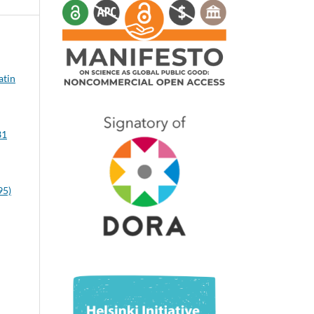
atin
31
95)