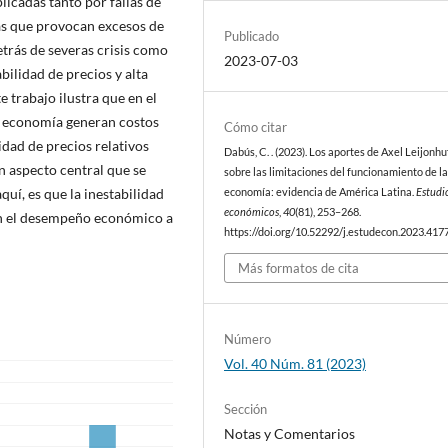
plicadas tanto por fallas de
as que provocan excesos de
Publicado
trás de severas crisis como
2023-07-03
bilidad de precios y alta
e trabajo ilustra que en el
la economía generan costos
Cómo citar
dad de precios relativos
Dabús, C. . (2023). Los aportes de Axel Leijonh
un aspecto central que se
sobre las limitaciones del funcionamiento de l
quí, es que la inestabilidad
economía: evidencia de América Latina.
Estudi
económicos
,
40
(81), 253–268.
 en el desempeño económico a
https://doi.org/10.52292/j.estudecon.2023.417
Más formatos de cita
Número
Vol. 40 Núm. 81 (2023)
Sección
Notas y Comentarios