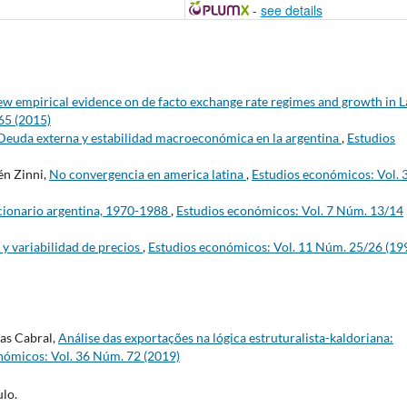
-
see details
 new empirical evidence on de facto exchange rate regimes and growth in L
65 (2015)
. Deuda externa y estabilidad macroeconómica en la argentina
,
Estudios
én Zinni,
No convergencia en america latina
,
Estudios económicos: Vol. 
lacionario argentina, 1970-1988
,
Estudios económicos: Vol. 7 Núm. 13/14
 y variabilidad de precios
,
Estudios económicos: Vol. 11 Núm. 25/26 (19
tas Cabral,
Análise das exportações na lógica estruturalista-kaldoriana:
nómicos: Vol. 36 Núm. 72 (2019)
lo.