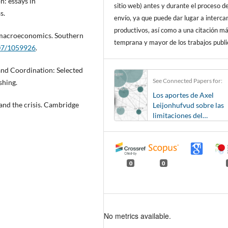
n: essays in
sitio web) antes y durante el proceso d
s.
envío, ya que puede dar lugar a interc
productivos, así como a una citación m
l macroeconomics. Southern
temprana y mayor de los trabajos publi
307/1059926
.
and Coordination: Selected
See Connected Papers for:
shing.
Los aportes de Axel
 and the crisis. Cambridge
Leijonhufvud sobre las
limitaciones del
funcionamiento de la
economía: evidencia de
América Latina
0
0
No metrics available.