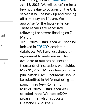
outstanding service.
More info
.
Jun 13, 2025
. We will be offline for a
few hours due to outages on the UNS
server. It will be back up and running
after midday on 14 June. We
apologise for the inconvenience.
These repairs are necessary
following the severe flooding on 7
ufvud
March.
a
Jun 5, 2025.
Estud. econ
will soon be
os
indexed in
EBSCO
's academic
databases. We have just signed an
7
agreement to make our articles
available to millions of users at
thousands of institutions worldwide.
May 21, 2025
. Minor changes in the
publication rules. Documents should
be submitted in A4 format using 11-
point Times New Roman font.
Mar 21, 2025
.
Estud. e
con
was
selected in the WorkspaceDOA
programme, which
supports
Diamond OA journals.