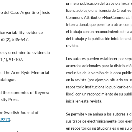
primera publicación del trabajo al igual
licenciado bajo una licencia de Creative
io del Caso Argentino [Tesis
Commons Attribution-NonCommercial
International, que permite a otros comp
el trabajo con un reconocimiento de la 
ice variability: evidence
del trabajo y la publicación inicial en es
62(2), 535-547.
revista.
ivos y crecimiento: evidencia
Los autores pueden establecer por sep
1(1), 91-107.
acuerdos adicionales para la distribució
ion: The Arne Ryde Memorial
exclusiva de la versión de la obra publi
atalogue.
en la revista (por ejemplo, situarlo en u
repositorio institucional o publicarlo en
d the economics of Keynes:
libro) con un reconocimiento de su publ
sity Press.
inicial en esta revista.
The Swedish Journal of
Se permite y se anima a los autores a d
439273
.
sus trabajos electrónicamente (por eje
en repositorios institucionales o en su 