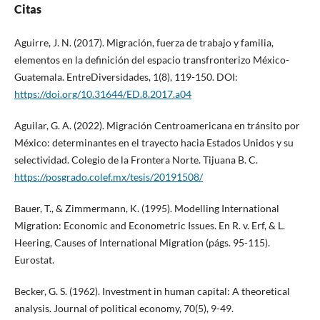
Citas
Aguirre, J. N. (2017). Migración, fuerza de trabajo y familia,
elementos en la definición del espacio transfronterizo México-
Guatemala. EntreDiversidades, 1(8), 119-150. DOI:
https://doi.org/10.31644/ED.8.2017.a04
Aguilar, G. A. (2022). Migración Centroamericana en tránsito por
México: determinantes en el trayecto hacia Estados Unidos y su
selectividad. Colegio de la Frontera Norte. Tijuana B. C.
https://posgrado.colef.mx/tesis/20191508/
Bauer, T., & Zimmermann, K. (1995). Modelling International
Migration: Economic and Econometric Issues. En R. v. Erf, & L.
Heering, Causes of International Migration (págs. 95-115).
Eurostat.
Becker, G. S. (1962). Investment in human capital: A theoretical
analysis. Journal of political economy, 70(5), 9-49.