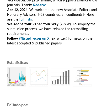
WorkspaceDOA programme, which
supports Diamond OA
journals. Thanks
Redalyc
Apr 12, 2024
. We welcome the new Associate Editors and
Honorary Advisors. ✨23 countries, all continents✨ Here
are the
full lists
.
We adopt Your Paper Your Way
(YPYW). To simplify the
submission process, we have relaxed the formatting
requirements.
Follow
@Estud_econ on X
(exTwitter) for news on the
latest accepted & published papers.
Estadísticas
Editado por: