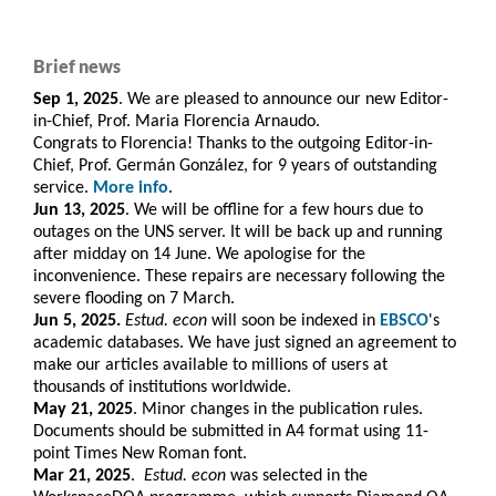
Brief news
Sep 1, 2025
. We are pleased to announce our new Editor-
in-Chief, Prof. Maria Florencia Arnaudo.
Congrats to Florencia! Thanks to the outgoing Editor-in-
Chief, Prof. Germán González, for 9 years of outstanding
service.
More info
.
Jun 13, 2025
. We will be offline for a few hours due to
outages on the UNS server. It will be back up and running
after midday on 14 June. We apologise for the
inconvenience. These repairs are necessary following the
severe flooding on 7 March.
Jun 5, 2025.
Estud. econ
will soon be indexed in
EBSCO
's
academic databases. We have just signed an agreement to
make our articles available to millions of users at
thousands of institutions worldwide.
May 21, 2025
. Minor changes in the publication rules.
Documents should be submitted in A4 format using 11-
point Times New Roman font.
Mar 21, 2025
.
Estud. e
con
was selected in the