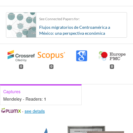
See Connected Papers for:
Flujos migratorios de Centroamérica a
México: una perspectiva económica
0
0
0
Captures
Mendeley - Readers:
1
-
see details