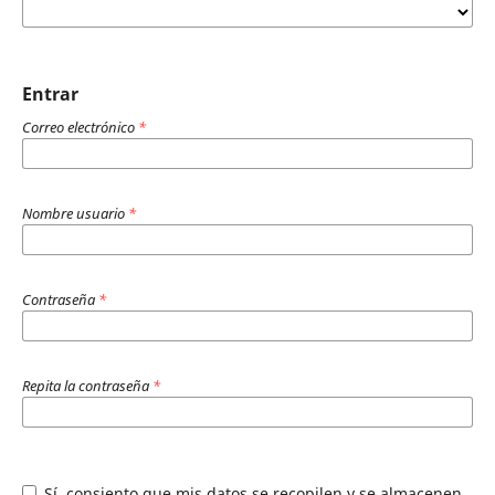
Entrar
Correo electrónico
*
Nombre usuario
*
Contraseña
*
Repita la contraseña
*
Sí, consiento que mis datos se recopilen y se almacenen