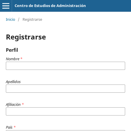
Centro de Estudios de Administración
Inicio
/
Registrarse
Registrarse
Perfil
Nombre
*
Apellidos
Afiliación
*
País
*