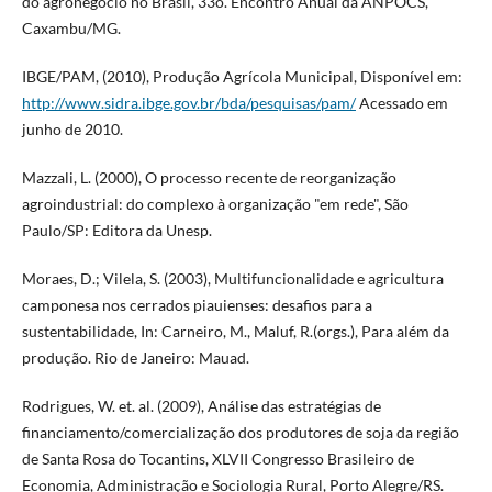
do agronegócio no Brasil, 33o. Encontro Anual da ANPOCS,
Caxambu/MG.
IBGE/PAM, (2010), Produção Agrícola Municipal, Disponível em:
http://www.sidra.ibge.gov.br/bda/pesquisas/pam/
Acessado em
junho de 2010.
Mazzali, L. (2000), O processo recente de reorganização
agroindustrial: do complexo à organização "em rede", São
Paulo/SP: Editora da Unesp.
Moraes, D.; Vilela, S. (2003), Multifuncionalidade e agricultura
camponesa nos cerrados piauienses: desafios para a
sustentabilidade, In: Carneiro, M., Maluf, R.(orgs.), Para além da
produção. Rio de Janeiro: Mauad.
Rodrigues, W. et. al. (2009), Análise das estratégias de
financiamento/comercialização dos produtores de soja da região
de Santa Rosa do Tocantins, XLVII Congresso Brasileiro de
Economia, Administração e Sociologia Rural, Porto Alegre/RS.