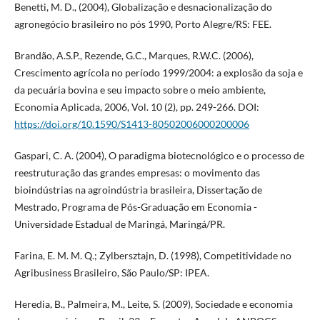
Benetti, M. D., (2004), Globalização e desnacionalização do
agronegócio brasileiro no pós 1990, Porto Alegre/RS: FEE.
Brandão, A.S.P., Rezende, G.C., Marques, R.W.C. (2006),
Crescimento agrícola no período 1999/2004: a explosão da soja e
da pecuária bovina e seu impacto sobre o meio ambiente,
Economia Aplicada, 2006, Vol. 10 (2), pp. 249-266. DOI:
https://doi.org/10.1590/S1413-80502006000200006
Gaspari, C. A. (2004), O paradigma biotecnológico e o processo de
reestruturação das grandes empresas: o movimento das
bioindústrias na agroindústria brasileira, Dissertação de
Mestrado, Programa de Pós-Graduação em Economia -
Universidade Estadual de Maringá, Maringá/PR.
Farina, E. M. M. Q.; Zylbersztajn, D. (1998), Competitividade no
Agribusiness Brasileiro, São Paulo/SP: IPEA.
Heredia, B., Palmeira, M., Leite, S. (2009), Sociedade e economia