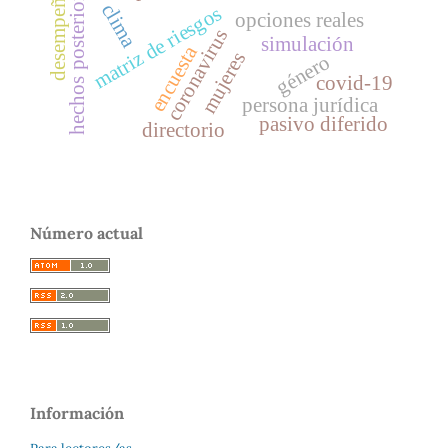
hechos posteriores
clima
matriz de riesgos
opciones reales
coronavirus
simulación
encuesta
mujeres
género
covid-19
persona jurídica
pasivo diferido
directorio
Número actual
Información