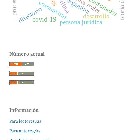
opciones reales
argentina
clima
coronavirus
directorio
desarrollo
covid-19
persona jurídica
Número actual
Información
Para lectores/as
Para autores/as