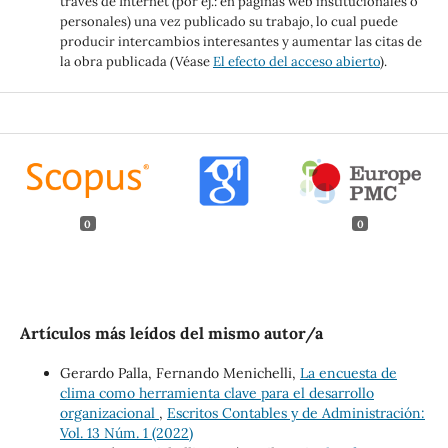
través de Internet (por ej.: en páginas web institucionales o
personales) una vez publicado su trabajo, lo cual puede
producir intercambios interesantes y aumentar las citas de
la obra publicada (Véase
El efecto del acceso abierto
).
0
0
Artículos más leídos del mismo autor/a
Gerardo Palla, Fernando Menichelli,
La encuesta de
clima como herramienta clave para el desarrollo
organizacional
,
Escritos Contables y de Administración:
Vol. 13 Núm. 1 (2022)