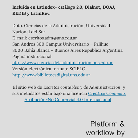
Incluida en Latindex- catálogo 2.0, Dialnet, DOAJ,
REDIB y LatinRev.
Dpto. Ciencias de la Administración, Universidad
Nacional del Sur
E-mail: escritos.adm@uns.edu.ar
San Andrés 800 Campus Universitario – Palihue
8000 Bahía Blanca – Buenos Aires República Argentina
Página institucional:
http://www.cienciasdelaadministracion.uns.edu.ar
Versión electrónica formato SCIELO:
http://www.bibliotecadigital.uns.edu.ar
El sitio web de
Escritos contables y de Administración
y
sus metadatos están bajo una licencia
Creative Commons
Atribución-No Comercial 4.0 Internacional