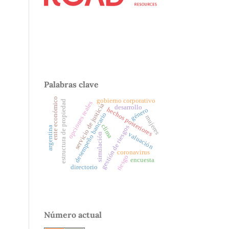
Palabras clave
ente económico
gobierno corporativo
estructura de propiedad
opciones reales
servicio de justicia
desarrollo
hechos posteriores
género
desempeño bancario
mujeres
clima
gestión de riesgos
argentina
valuación
simulación
coronavirus
riesgo
encuesta
directorio
Número actual