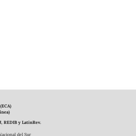
 (ECA)
ínea)
J, REDIB y LatinRev.
Nacional del Sur