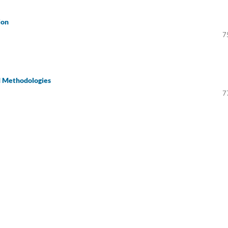
ion
7
nd Methodologies
7