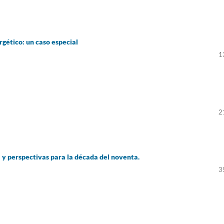
rgético: un caso especial
1
2
 y perspectivas para la década del noventa.
3