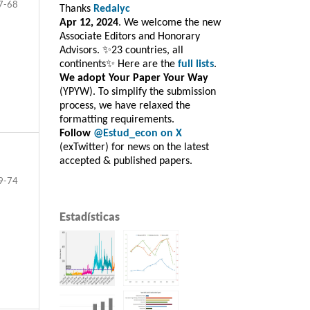
7-68
Thanks
Redalyc
Apr 12, 2024
. We welcome the new
Associate Editors and Honorary
Advisors. ✨23 countries, all
continents✨ Here are the
full lists
.
We adopt Your Paper Your Way
(YPYW). To simplify the submission
process, we have relaxed the
formatting requirements.
Follow
@Estud_econ on X
(exTwitter) for news on the latest
accepted & published papers.
9-74
Estadísticas