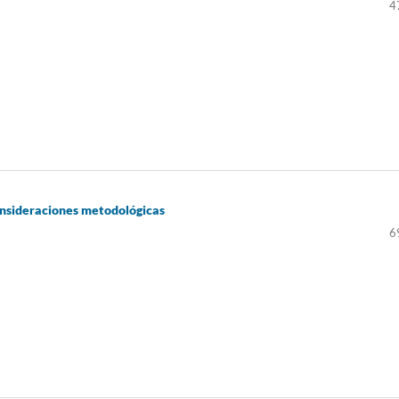
4
consideraciones metodológicas
6