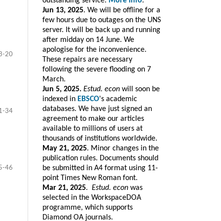
outstanding service.
More info
.
Jun 13, 2025
. We will be offline for a
few hours due to outages on the UNS
server. It will be back up and running
after midday on 14 June. We
apologise for the inconvenience.
3-20
These repairs are necessary
following the severe flooding on 7
March.
Jun 5, 2025.
Estud. econ
will soon be
indexed in
EBSCO
's academic
databases. We have just signed an
1-34
agreement to make our articles
available to millions of users at
thousands of institutions worldwide.
May 21, 2025
. Minor changes in the
publication rules. Documents should
5-46
be submitted in A4 format using 11-
point Times New Roman font.
Mar 21, 2025
.
Estud. e
con
was
selected in the WorkspaceDOA
programme, which
supports
Diamond OA journals.