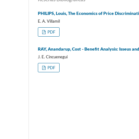
PHILIPS, Louis, The Economics of Price Discriminat
E. A. Villamil
PDF
RAY, Anandarup, Cost - Benefit Analysis: Isseus a
J. E. Cincuenegui
PDF