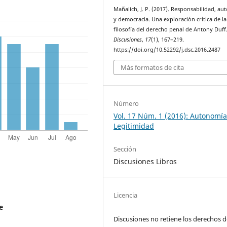
Mañalich, J. P. (2017). Responsabilidad, au
y democracia. Una exploración crítica de la
filosofía del derecho penal de Antony Duff
Discusiones
,
17
(1), 167–219.
https://doi.org/10.52292/j.dsc.2016.2487
Más formatos de cita
Número
Vol. 17 Núm. 1 (2016): Autonomía
Legitimidad
Sección
Discusiones Libros
Licencia
e
Discusiones no retiene los derechos d