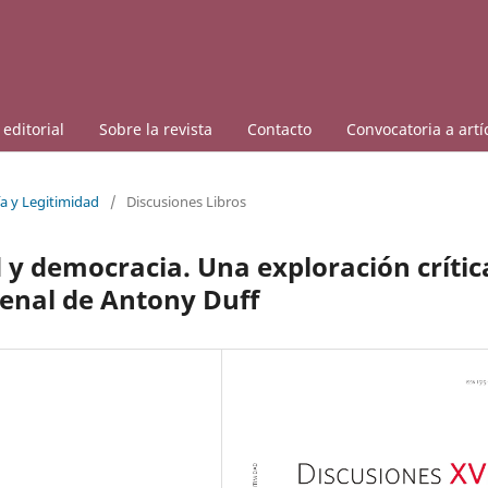
editorial
Sobre la revista
Contacto
Convocatoria a artí
a y Legitimidad
/
Discusiones Libros
 y democracia. Una exploración crític
 penal de Antony Duff