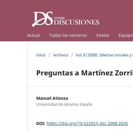
Actual
Todos los números
Envíos
Equipo 
Inicio
/
Archivos
/
Vol. 8 (2008): Dilemas morales y
Preguntas a Martínez Zorri
Manuel Atienza
Universidad de Alicante, España
DOI:
https://doi.org/10.52292/j.dsc.2008.2635