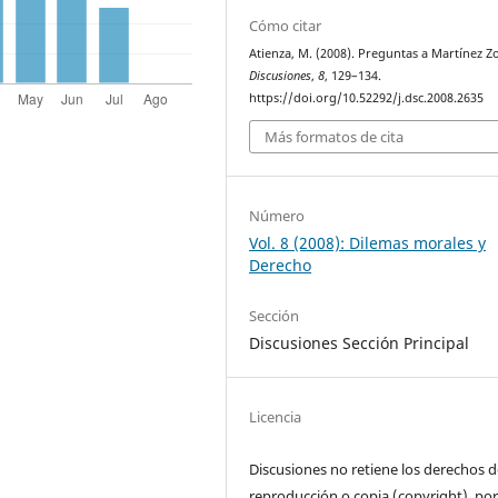
Cómo citar
Atienza, M. (2008). Preguntas a Martínez Zor
Discusiones
,
8
, 129–134.
https://doi.org/10.52292/j.dsc.2008.2635
Más formatos de cita
Número
Vol. 8 (2008): Dilemas morales y
Derecho
Sección
Discusiones Sección Principal
Licencia
Discusiones no retiene los derechos d
reproducción o copia (copyright), por