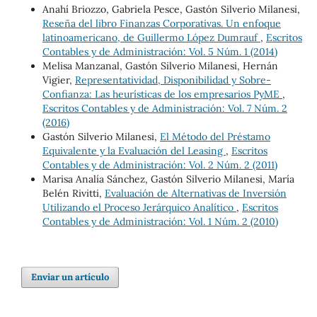
Anahí Briozzo, Gabriela Pesce, Gastón Silverio Milanesi,
Reseña del libro Finanzas Corporativas. Un enfoque
latinoamericano, de Guillermo López Dumrauf
,
Escritos
Contables y de Administración: Vol. 5 Núm. 1 (2014)
Melisa Manzanal, Gastón Silverio Milanesi, Hernán
Vigier,
Representatividad, Disponibilidad y Sobre-
Confianza: Las heurísticas de los empresarios PyME
,
Escritos Contables y de Administración: Vol. 7 Núm. 2
(2016)
Gastón Silverio Milanesi,
El Método del Préstamo
Equivalente y la Evaluación del Leasing
,
Escritos
Contables y de Administración: Vol. 2 Núm. 2 (2011)
Marisa Analía Sánchez, Gastón Silverio Milanesi, María
Belén Rivitti,
Evaluación de Alternativas de Inversión
Utilizando el Proceso Jerárquico Analítico
,
Escritos
Contables y de Administración: Vol. 1 Núm. 2 (2010)
Enviar un artículo