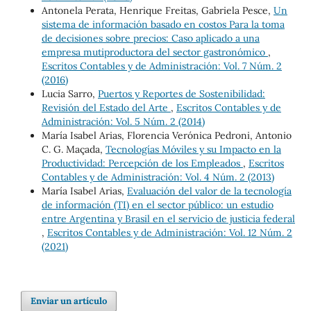
Antonela Perata, Henrique Freitas, Gabriela Pesce,
Un
sistema de información basado en costos Para la toma
de decisiones sobre precios: Caso aplicado a una
empresa mutiproductora del sector gastronómico
,
Escritos Contables y de Administración: Vol. 7 Núm. 2
(2016)
Lucia Sarro,
Puertos y Reportes de Sostenibilidad:
Revisión del Estado del Arte
,
Escritos Contables y de
Administración: Vol. 5 Núm. 2 (2014)
María Isabel Arias, Florencia Verónica Pedroni, Antonio
C. G. Maçada,
Tecnologías Móviles y su Impacto en la
Productividad: Percepción de los Empleados
,
Escritos
Contables y de Administración: Vol. 4 Núm. 2 (2013)
María Isabel Arias,
Evaluación del valor de la tecnología
de información (TI) en el sector público: un estudio
entre Argentina y Brasil en el servicio de justicia federal
,
Escritos Contables y de Administración: Vol. 12 Núm. 2
(2021)
Enviar un artículo