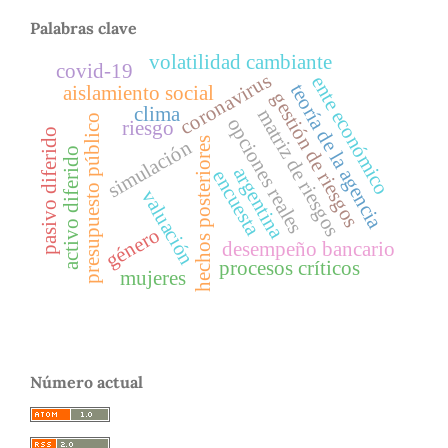
Palabras clave
volatilidad cambiante
covid-19
coronavirus
ente económico
teoría de la agencia
aislamiento social
gestión de riesgos
clima
matriz de riesgos
presupuesto público
opciones reales
riesgo
pasivo diferido
hechos posteriores
simulación
activo diferido
argentina
encuesta
valuación
género
desempeño bancario
procesos críticos
mujeres
Número actual