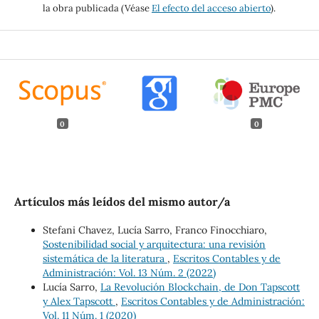
la obra publicada (Véase
El efecto del acceso abierto
).
0
0
Artículos más leídos del mismo autor/a
Stefani Chavez, Lucía Sarro, Franco Finocchiaro,
Sostenibilidad social y arquitectura: una revisión
sistemática de la literatura
,
Escritos Contables y de
Administración: Vol. 13 Núm. 2 (2022)
Lucía Sarro,
La Revolución Blockchain, de Don Tapscott
y Alex Tapscott
,
Escritos Contables y de Administración:
Vol. 11 Núm. 1 (2020)