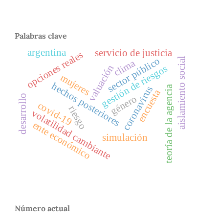
Palabras clave
argentina
servicio de justicia
opciones reales
sector público
aislamiento social
clima
valuación
gestión de riesgos
mujeres
hechos posteriores
teoría de la agencia
coronavirus
encuesta
desarrollo
género
covid-19
riesgo
volatilidad cambiante
ente económico
simulación
Número actual