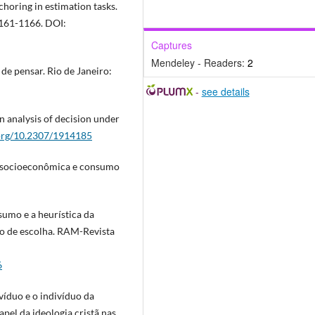
choring in estimation tasks.
1161-1166. DOI:
Captures
Mendeley - Readers:
2
de pensar. Rio de Janeiro:
-
see details
n analysis of decision under
.org/10.2307/1914185
ão socioeconômica e consumo
nsumo e a heurística da
o de escolha. RAM-Revista
6
divíduo e o indivíduo da
pel da ideologia cristã nas