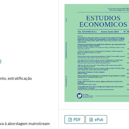
0
to, estratificação
PDF
ePub
va à abordagem mainstream