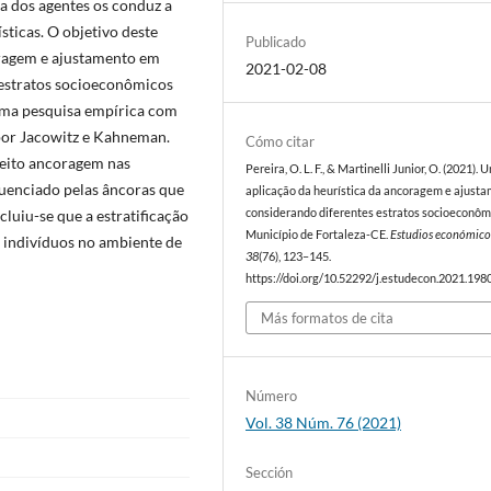
a dos agentes os conduz a
sticas. O objetivo deste
Publicado
coragem e ajustamento em
2021-02-08
 estratos socioeconômicos
 uma pesquisa empírica com
 por Jacowitz e Kahneman.
Cómo citar
feito ancoragem nas
Pereira, O. L. F., & Martinelli Junior, O. (2021). 
fluenciado pelas âncoras que
aplicação da heurística da ancoragem e ajust
luiu-se que a estratificação
considerando diferentes estratos socioeconôm
Município de Fortaleza-CE.
Estudios económico
 indivíduos no ambiente de
38
(76), 123–145.
https://doi.org/10.52292/j.estudecon.2021.198
Más formatos de cita
Número
Vol. 38 Núm. 76 (2021)
Sección