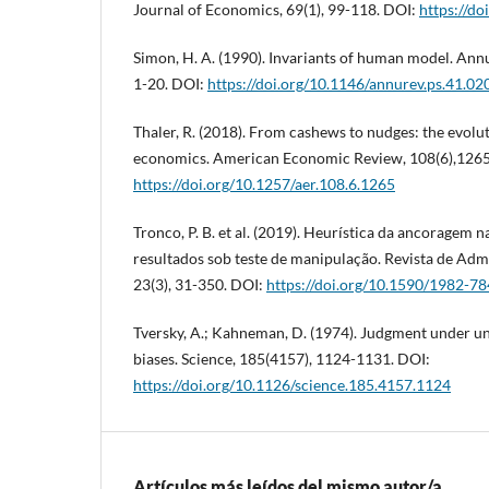
Journal of Economics, 69(1), 99-118. DOI:
https://d
Simon, H. A. (1990). Invariants of human model. Ann
1-20. DOI:
https://doi.org/10.1146/annurev.ps.41.0
Thaler, R. (2018). From cashews to nudges: the evolu
economics. American Economic Review, 108(6),126
https://doi.org/10.1257/aer.108.6.1265
Tronco, P. B. et al. (2019). Heurística da ancoragem n
resultados sob teste de manipulação. Revista de Ad
23(3), 31-350. DOI:
https://doi.org/10.1590/1982-
Tversky, A.; Kahneman, D. (1974). Judgment under un
biases. Science, 185(4157), 1124-1131. DOI:
https://doi.org/10.1126/science.185.4157.1124
Artículos más leídos del mismo autor/a