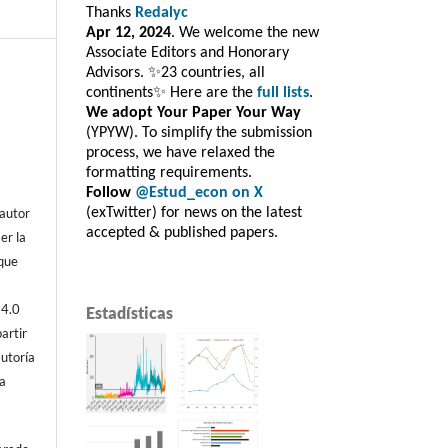
Thanks
Redalyc
Apr 12, 2024
. We welcome the new
Associate Editors and Honorary
Advisors. ✨23 countries, all
continents✨ Here are the
full lists
.
We adopt Your Paper Your Way
(YPYW). To simplify the submission
process, we have relaxed the
formatting requirements.
Follow
@Estud_econ on X
 autor
(exTwitter) for news on the latest
accepted & published papers.
er la
 que
 4.0
Estadísticas
artir
autoría
ta