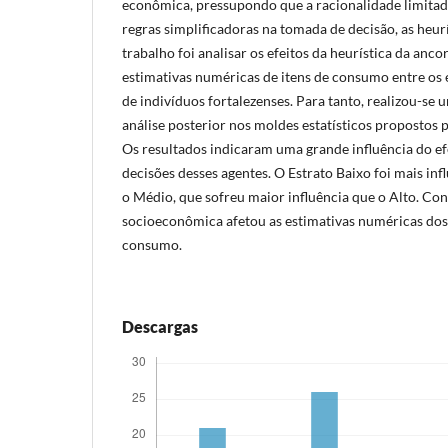
econômica, pressupondo que a racionalidade limitad
regras simplificadoras na tomada de decisão, as heurí
trabalho foi analisar os efeitos da heurística da an
estimativas numéricas de itens de consumo entre os
de indivíduos fortalezenses. Para tanto, realizou-se
análise posterior nos moldes estatísticos propostos
Os resultados indicaram uma grande influência do e
decisões desses agentes. O Estrato Baixo foi mais in
o Médio, que sofreu maior influência que o Alto. Conc
socioeconômica afetou as estimativas numéricas dos
consumo.
Descargas