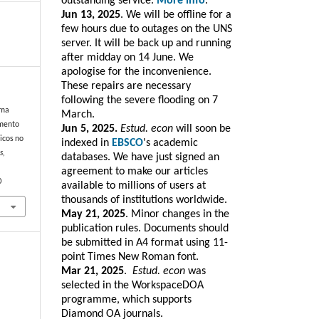
outstanding service.
More info
.
Jun 13, 2025
. We will be offline for a
few hours due to outages on the UNS
server. It will be back up and running
after midday on 14 June. We
apologise for the inconvenience.
These repairs are necessary
following the severe flooding on 7
Uma
March.
amento
Jun 5, 2025.
Estud. econ
will soon be
icos no
indexed in
EBSCO
's academic
s
,
databases. We have just signed an
agreement to make our articles
0
available to millions of users at
thousands of institutions worldwide.
May 21, 2025
. Minor changes in the
publication rules. Documents should
be submitted in A4 format using 11-
point Times New Roman font.
Mar 21, 2025
.
Estud. e
con
was
selected in the WorkspaceDOA
programme, which
supports
Diamond OA journals.