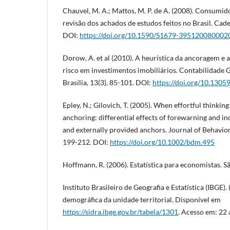
Chauvel, M. A.; Mattos, M. P. de A. (2008). Consumid
revisão dos achados de estudos feitos no Brasil. Cad
DOI:
https://doi.org/10.1590/S1679-39512008000
Dorow, A. et al (2010). A heurística da ancoragem e 
risco em investimentos imobiliários. Contabilidade 
Brasília, 13(3), 85-101. DOI:
https://doi.org/10.13059
Epley, N.; Gilovich, T. (2005). When effortful thinkin
anchoring: differential effects of forewarning and in
and externally provided anchors. Journal of Behavior
199-212. DOI:
https://doi.org/10.1002/bdm.495
Hoffmann, R. (2006). Estatística para economistas. S
Instituto Brasileiro de Geografia e Estatística (IBGE)
demográfica da unidade territorial. Disponível em
https://sidra.ibge.gov.br/tabela/1301
. Acesso em: 22 