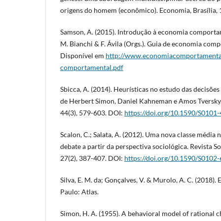
origens do homem (econômico). Economia, Brasília, 
Samson, A. (2015). Introdução à economia comportam
M. Bianchi & F. Ávila (Orgs.). Guia de economia com
Disponível em
http://www.economiacomportamental
comportamental.pdf
Sbicca, A. (2014). Heurísticas no estudo das decisõe
de Herbert Simon, Daniel Kahneman e Amos Tversky. 
44(3), 579-603. DOI:
https://doi.org/10.1590/S010
Scalon, C.; Salata, A. (2012). Uma nova classe média 
debate a partir da perspectiva sociológica. Revista So
27(2), 387-407. DOI:
https://doi.org/10.1590/S010
Silva, E. M. da; Gonçalves, V. & Murolo, A. C. (2018). E
Paulo: Atlas.
Simon, H. A. (1955). A behavioral model of rational 