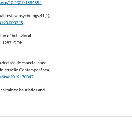
oi.org/10.2307/1884852
ual review psychology,41(1),
20190.000245
tion of behavioral
5-1287. DOI:
a decisão de especialistas:
ministração Contemporânea,
7849rac2019170347
certainty: heuristics and