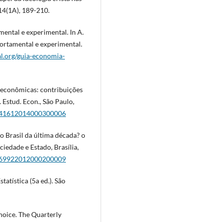
14(1A), 189-210.
ental e experimental. In A.
portamental e experimental.
.org/guia-economia-
s econômicas: contribuições
Estud. Econ., São Paulo,
1-41612014000300006
no Brasil da última década? o
ciedade e Estado, Brasília,
2-69922012000200009
statística (5a ed.). São
choice. The Quarterly