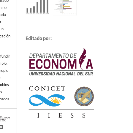
arado
n no
cada
n
 un
icación
Editado por:
ifundir
mplo,
propio
e
ambios
ás
cados.
0