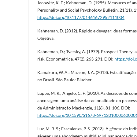
Jacowitz, K. E.; Kahneman, D. (1995). Measures of an
Personality and Social Psychology Bulletin, 21(11), 
https://doi.org/10.1177/01461672952111004
Kahneman, D. (2012). Rápido e devagar: duas formas 
Objetiva.
Kahneman, D.; Tversky, A. (1979). Prospect Theory: a
risk. Econometrica, 47(2), 263-291. DOI:
https://doi
Kamakura, W. A.; Mazzon, J. A. (2013). Estratificaç
no Brasil. São Paulo: Blucher.
Luppe, M. R.; Angelo, C. F. (2010). As decisões de co
ancoragem: uma análise da racionalidade do process
de Administração Mackenzie, 11(6), 81-106. DOI:
https://doi.org/10.1590/S1678-6971201000060000
Luz, M. R. S.; Fracalanza, P. S. (2013). A gênese do in
gênese: uma abordagem multidisciplinar acerca do pa