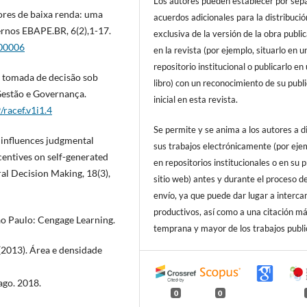
Los autores pueden establecer por sep
ores de baixa renda: uma
acuerdos adicionales para la distribució
ernos EBAPE.BR, 6(2),1-17.
exclusiva de la versión de la obra publi
200006
en la revista (por ejemplo, situarlo en u
repositorio institucional o publicarlo en
a tomada de decisão sob
libro) con un reconocimiento de su publ
Gestão e Governança.
inicial en esta revista.
/racef.v1i1.4
Se permite y se anima a los autores a d
g influences judgmental
sus trabajos electrónicamente (por eje
centives on self-generated
en repositorios institucionales o en su 
al Decision Making, 18(3),
sitio web) antes y durante el proceso d
envío, ya que puede dar lugar a interc
productivos, así como a una citación m
ão Paulo: Cengage Learning.
temprana y mayor de los trabajos publi
. (2013). Área e densidade
ago. 2018.
0
0