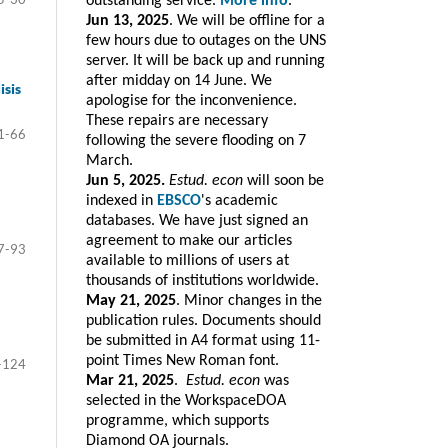
outstanding service.
More info
.
Jun 13, 2025
. We will be offline for a
few hours due to outages on the UNS
server. It will be back up and running
after midday on 14 June. We
isis
apologise for the inconvenience.
These repairs are necessary
1-66
following the severe flooding on 7
March.
Jun 5, 2025.
Estud. econ
will soon be
indexed in
EBSCO
's academic
databases. We have just signed an
agreement to make our articles
7-93
available to millions of users at
thousands of institutions worldwide.
May 21, 2025
. Minor changes in the
publication rules. Documents should
be submitted in A4 format using 11-
point Times New Roman font.
-124
Mar 21, 2025
.
Estud. e
con
was
selected in the WorkspaceDOA
programme, which
supports
Diamond OA journals.