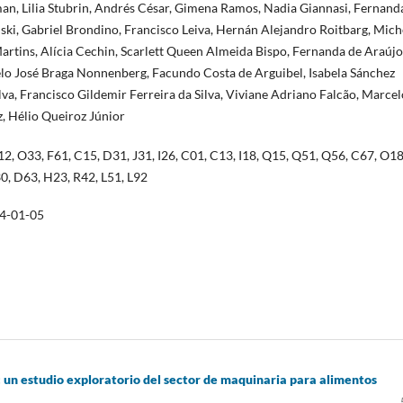
an, Lilia Stubrin, Andrés César, Gimena Ramos, Nadia Giannasi, Fernand
nski, Gabriel Brondino, Francisco Leiva, Hernán Alejandro Roitbarg, Mich
rtins, Alícia Cechin, Scarlett Queen Almeida Bispo, Fernanda de Araújo
lo José Braga Nonnenberg, Facundo Costa de Arguibel, Isabela Sánchez
ilva, Francisco Gildemir Ferreira da Silva, Viviane Adriano Falcão, Marcel
, Hélio Queiroz Júnior
2, O33, F61, C15, D31, J31, I26, C01, C13, I18, Q15, Q51, Q56, C67, O18
0, D63, H23, R42, L51, L92
4-01-05
a: un estudio exploratorio del sector de maquinaria para alimentos