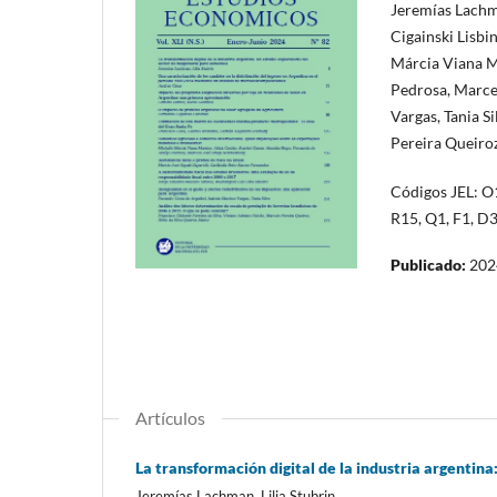
Jeremías Lachm
Cigainski Lisbi
Márcia Viana Ma
Pedrosa, Marce
Vargas, Tania S
Pereira Queiroz
Códigos JEL: O1
R15, Q1, F1, D3
Publicado:
202
Artículos
La transformación digital de la industria argentin
Jeremías Lachman, Lilia Stubrin