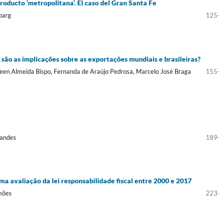
roducto ‘metropolitana’. El caso del Gran Santa Fe
barg
125
s são as implicações sobre as exportações mundiais e brasileiras?
Queen Almeida Bispo, Fernanda de Araújo Pedrosa, Marcelo José Braga
155
nandes
189
Uma avaliaçâo da lei responsabilidade fiscal entre 2000 e 2017
mões
223