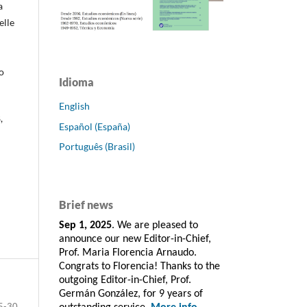
a
elle
o
Idioma
English
,
Español (España)
Português (Brasil)
Brief news
Sep 1, 2025
. We are pleased to
announce our new Editor-in-Chief,
Prof. Maria Florencia Arnaudo.
Congrats to Florencia! Thanks to the
outgoing Editor-in-Chief, Prof.
Germán González, for 9 years of
5-30