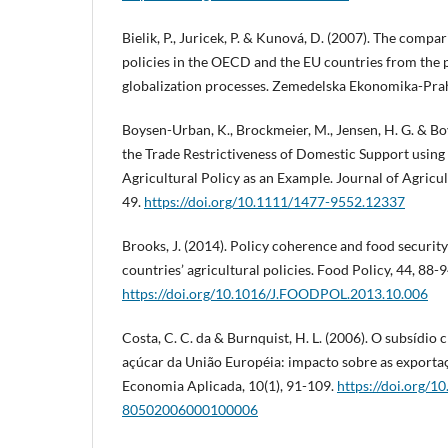
Bielik, P., Juricek, P. & Kunová, D. (2007). The compa
policies in the OECD and the EU countries from the 
globalization processes. Zemedelska Ekonomika-Prah
Boysen-Urban, K., Brockmeier, M., Jensen, H. G. & Bo
the Trade Restrictiveness of Domestic Support usi
Agricultural Policy as an Example. Journal of Agricul
49.
https://doi.org/10.1111/1477-9552.12337
Brooks, J. (2014). Policy coherence and food securit
countries’ agricultural policies. Food Policy, 44, 88-9
https://doi.org/10.1016/J.FOODPOL.2013.10.006
Costa, C. C. da & Burnquist, H. L. (2006). O subsídio
açúcar da União Européia: impacto sobre as exportaç
Economia Aplicada, 10(1), 91-109.
https://doi.org/1
80502006000100006