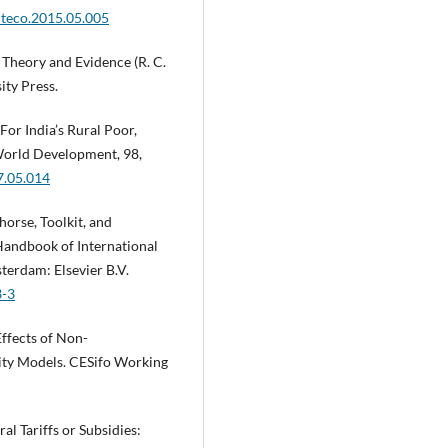
inteco.2015.05.005
 Theory and Evidence (R. C.
ity Press.
 For India’s Rural Poor,
orld Development, 98,
7.05.014
horse, Toolkit, and
Handbook of International
terdam: Elsevier B.V.
3-3
Effects of Non-
vity Models. CESifo Working
al Tariffs or Subsidies: