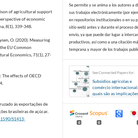
Se permite y se anima a los autores a d
rison of agricultural support
sus trabajos electrónicamente (por eje
perspective of economic
en repositorios institucionales o en su 
a, 8(1), 339-348.
sitio web) antes y durante el proceso d
envío, ya que puede dar lugar a interc
ysen, O. (2020). Measuring
productivos, así como a una citación m
ng the EU Common
temprana y mayor de los trabajos publi
tural Economics, 71(1), 27-
See Connected Papers for:
y: The effects of OECD
Subsídios agrícolas e
4.
comércio internacional
quais são as implicaçõe
sobre as exportações
 cruzado às exportações de
mundiais e brasileiras?
ões brasileiras de açúcar.
0.1590/S1413-
0
0