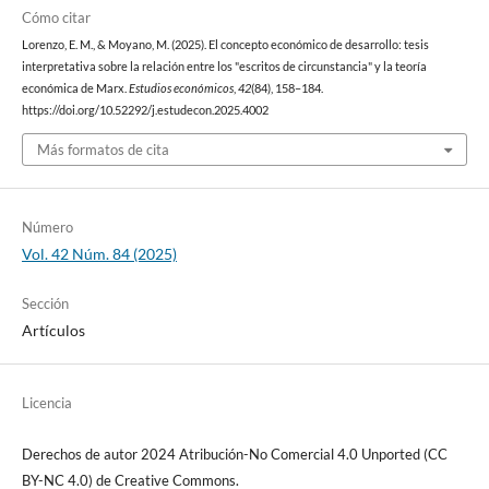
Cómo citar
Lorenzo, E. M., & Moyano, M. (2025). El concepto económico de desarrollo: tesis
interpretativa sobre la relación entre los "escritos de circunstancia" y la teoría
económica de Marx.
Estudios económicos
,
42
(84), 158–184.
https://doi.org/10.52292/j.estudecon.2025.4002
Más formatos de cita
Número
Vol. 42 Núm. 84 (2025)
Sección
Artículos
Licencia
Derechos de autor 2024 Atribución-No Comercial 4.0 Unported (CC
BY-NC 4.0) de Creative Commons.