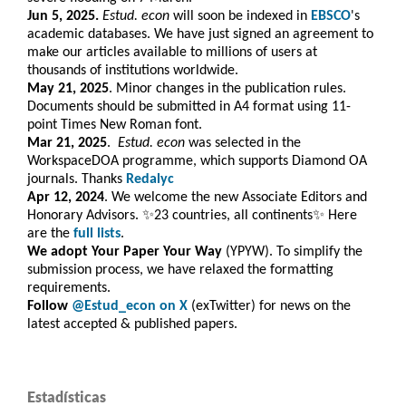
Jun 5, 2025.
Estud. econ
will soon be indexed in
EBSCO
's
academic databases. We have just signed an agreement to
make our articles available to millions of users at
thousands of institutions worldwide.
May 21, 2025
. Minor changes in the publication rules.
Documents should be submitted in A4 format using 11-
point Times New Roman font.
Mar 21, 2025
.
Estud. e
con
was selected in the
WorkspaceDOA programme, which
supports Diamond OA
journals. Thanks
Redalyc
Apr 12, 2024
. We welcome the new Associate Editors and
Honorary Advisors. ✨23 countries, all continents✨ Here
are the
full lists
.
We adopt Your Paper Your Way
(YPYW). To simplify the
submission process, we have relaxed the formatting
requirements.
Follow
@Estud_econ on X
(exTwitter) for news on the
latest accepted & published papers.
Estadísticas