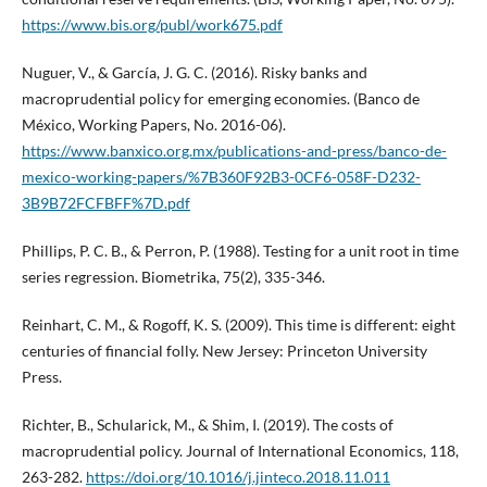
https://www.bis.org/publ/work675.pdf
Nuguer, V., & García, J. G. C. (2016). Risky banks and
macroprudential policy for emerging economies. (Banco de
México, Working Papers, No. 2016-06).
https://www.banxico.org.mx/publications-and-press/banco-de-
mexico-working-papers/%7B360F92B3-0CF6-058F-D232-
3B9B72FCFBFF%7D.pdf
Phillips, P. C. B., & Perron, P. (1988). Testing for a unit root in time
series regression. Biometrika, 75(2), 335-346.
Reinhart, C. M., & Rogoff, K. S. (2009). This time is different: eight
centuries of financial folly. New Jersey: Princeton University
Press.
Richter, B., Schularick, M., & Shim, I. (2019). The costs of
macroprudential policy. Journal of International Economics, 118,
263-282.
https://doi.org/10.1016/j.jinteco.2018.11.011