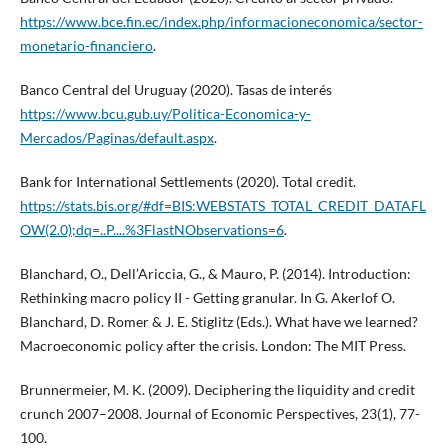
https://www.bce.fin.ec/index.php/informacioneconomica/sector-
monetario-financiero
.
Banco Central del Uruguay (2020). Tasas de interés
https://www.bcu.gub.uy/Politica-Economica-y-
Mercados/Paginas/default.aspx
.
Bank for International Settlements (2020). Total credit.
https://stats.bis.org/#df=BIS:WEBSTATS_TOTAL_CREDIT_DATAFL
OW(2.0);dq=..P....%3FlastNObservations=6
.
Blanchard, O., Dell’Ariccia, G., & Mauro, P. (2014). Introduction:
Rethinking macro policy II - Getting granular. In G. Akerlof O.
Blanchard, D. Romer & J. E. Stiglitz (Eds.). What have we learned?
Macroeconomic policy after the crisis. London: The MIT Press.
Brunnermeier, M. K. (2009). Deciphering the liquidity and credit
crunch 2007–2008. Journal of Economic Perspectives, 23(1), 77-
100.