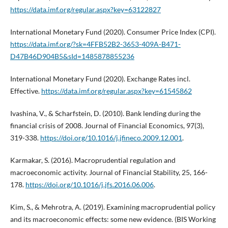
https://data.imf.org/regular.aspx?key=63122827
International Monetary Fund (2020). Consumer Price Index (CPI).
https://data.imf.org/?sk=4FFB52B2-3653-409A-B471-
D47B46D904B5&sId=1485878855236
International Monetary Fund (2020). Exchange Rates incl.
Effective.
https://data.imf.org/regular.aspx?key=61545862
Ivashina, V., & Scharfstein, D. (2010). Bank lending during the
financial crisis of 2008. Journal of Financial Economics, 97(3),
319-338.
https://doi.org/10.1016/j.jfineco.2009.12.001
.
Karmakar, S. (2016). Macroprudential regulation and
macroeconomic activity. Journal of Financial Stability, 25, 166-
178.
https://doi.org/10.1016/j.jfs.2016.06.006
.
Kim, S., & Mehrotra, A. (2019). Examining macroprudential policy
and its macroeconomic effects: some new evidence. (BIS Working