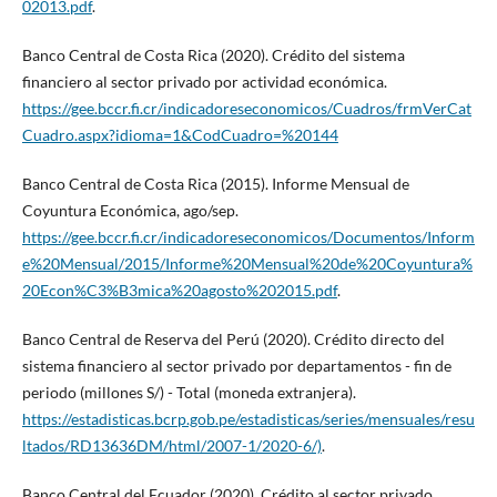
02013.pdf
.
Banco Central de Costa Rica (2020). Crédito del sistema
financiero al sector privado por actividad económica.
https://gee.bccr.fi.cr/indicadoreseconomicos/Cuadros/frmVerCat
Cuadro.aspx?idioma=1&CodCuadro=%20144
Banco Central de Costa Rica (2015). Informe Mensual de
Coyuntura Económica, ago/sep.
https://gee.bccr.fi.cr/indicadoreseconomicos/Documentos/Inform
e%20Mensual/2015/Informe%20Mensual%20de%20Coyuntura%
20Econ%C3%B3mica%20agosto%202015.pdf
.
Banco Central de Reserva del Perú (2020). Crédito directo del
sistema financiero al sector privado por departamentos - fin de
periodo (millones S/) - Total (moneda extranjera).
https://estadisticas.bcrp.gob.pe/estadisticas/series/mensuales/resu
ltados/RD13636DM/html/2007-1/2020-6/)
.
Banco Central del Ecuador (2020). Crédito al sector privado.