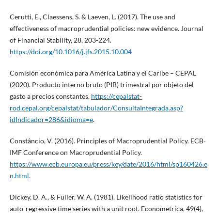
Cerutti, E., Claessens, S. & Laeven, L. (2017). The use and
effectiveness of macroprudential policies: new evidence. Journal
of Financial Stability, 28, 203-224.
https://doi.org/10.1016/j.jfs.2015.10.004
Comisión económica para América Latina y el Caribe – CEPAL
(2020). Producto interno bruto (PIB) trimestral por objeto del
gasto a precios constantes.
https://cepalstat-
rod.cepal.org/cepalstat/tabulador/ConsultaIntegrada.asp?
idIndicador=286&idioma=e
.
Constâncio, V. (2016). Principles of Macroprudential Policy. ECB-
IMF Conference on Macroprudential Policy.
https://www.ecb.europa.eu/press/key/date/2016/html/sp160426.e
n.html
.
Dickey, D. A., & Fuller, W. A. (1981). Likelihood ratio statistics for
auto-regressive time series with a unit root. Econometrica, 49(4),