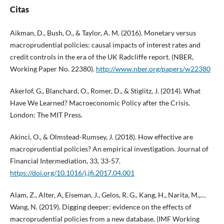
Citas
Aikman, D., Bush, O., & Taylor, A. M. (2016). Monetary versus
macroprudential policies: causal impacts of interest rates and
credit controls in the era of the UK Radcliffe report. (NBER,
Working Paper No. 22380).
http://www.nber.org/papers/w22380
Akerlof, G., Blanchard, O., Romer, D., & Stiglitz, J. (2014). What
Have We Learned? Macroeconomic Policy after the Crisis.
London: The MIT Press.
Akinci, O., & Olmstead-Rumsey, J. (2018). How effective are
macroprudential policies? An empirical investigation. Journal of
Financial Intermediation, 33, 33-57.
https://doi.org/10.1016/j.jfi.2017.04.001
Alam, Z., Alter, A, Eiseman, J., Gelos, R. G., Kang, H., Narita, M.,…
Wang, N. (2019). Digging deeper: evidence on the effects of
macroprudential policies from a new database. (IMF Working