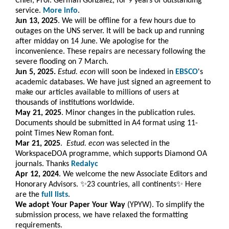
Chief, Prof. Germán González, for 9 years of outstanding
service.
More info
.
Jun 13, 2025
. We will be offline for a few hours due to
outages on the UNS server. It will be back up and running
after midday on 14 June. We apologise for the
inconvenience. These repairs are necessary following the
severe flooding on 7 March.
Jun 5, 2025.
Estud. econ
will soon be indexed in
EBSCO
's
academic databases. We have just signed an agreement to
make our articles available to millions of users at
thousands of institutions worldwide.
May 21, 2025
. Minor changes in the publication rules.
Documents should be submitted in A4 format using 11-
point Times New Roman font.
Mar 21, 2025
.
Estud. e
con
was selected in the
WorkspaceDOA programme, which
supports Diamond OA
journals. Thanks
Redalyc
Apr 12, 2024
. We welcome the new Associate Editors and
Honorary Advisors. ✨23 countries, all continents✨ Here
are the
full lists
.
We adopt Your Paper Your Way
(YPYW). To simplify the
submission process, we have relaxed the formatting
requirements.