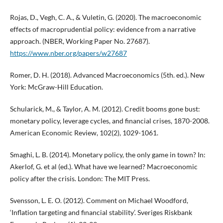
Rojas, D., Vegh, C. A., & Vuletin, G. (2020). The macroeconomic
effects of macroprudential policy: evidence from a narrative
approach. (NBER, Working Paper No. 27687).
https://www.nber.org/papers/w27687
Romer, D. H. (2018). Advanced Macroeconomics (5th. ed.). New
York: McGraw-Hill Education.
Schularick, M., & Taylor, A. M. (2012). Credit booms gone bust:
monetary policy, leverage cycles, and financial crises, 1870-2008.
American Economic Review, 102(2), 1029-1061.
Smaghi, L. B. (2014). Monetary policy, the only game in town? In:
Akerlof, G. et al (ed.). What have we learned? Macroeconomic
policy after the crisis. London: The MIT Press.
Svensson, L. E. O. (2012). Comment on Michael Woodford,
‘Inflation targeting and financial stability’. Sveriges Riskbank