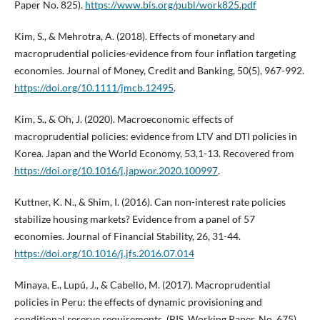
Paper No. 825).
https://www.bis.org/publ/work825.pdf
Kim, S., & Mehrotra, A. (2018). Effects of monetary and
macroprudential policies-evidence from four inflation targeting
economies. Journal of Money, Credit and Banking, 50(5), 967-992.
https://doi.org/10.1111/jmcb.12495
.
Kim, S., & Oh, J. (2020). Macroeconomic effects of
macroprudential policies: evidence from LTV and DTI policies in
Korea. Japan and the World Economy, 53,1-13. Recovered from
https://doi.org/10.1016/j.japwor.2020.100997
.
Kuttner, K. N., & Shim, I. (2016). Can non-interest rate policies
stabilize housing markets? Evidence from a panel of 57
economies. Journal of Financial Stability, 26, 31-44.
https://doi.org/10.1016/j.jfs.2016.07.014
Minaya, E., Lupú, J., & Cabello, M. (2017). Macroprudential
policies in Peru: the effects of dynamic provisioning and
conditional reserve requirements. (BIS, Working Paper, No. 675).