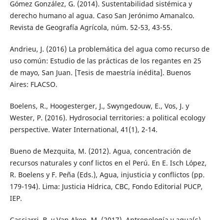
Gómez González, G. (2014). Sustentabilidad sistémica y
derecho humano al agua. Caso San Jerónimo Amanalco.
Revista de Geografía Agrícola, núm. 52-53, 43-55.
Andrieu, J. (2016) La problemática del agua como recurso de
uso común: Estudio de las prácticas de los regantes en 25
de mayo, San Juan. [Tesis de maestría inédita]. Buenos
Aires: FLACSO.
Boelens, R., Hoogesterger, J., Swyngedouw, E., Vos, J. y
Wester, P. (2016). Hydrosocial territories: a political ecology
perspective. Water International, 41(1), 2-14.
Bueno de Mezquita, M. (2012). Agua, concentración de
recursos naturales y conf lictos en el Perú. En E. Isch López,
R. Boelens y F. Peña (Eds.), Agua, injusticia y conflictos (pp.
179-194). Lima: Justicia Hídrica, CBC, Fondo Editorial PUCP,
IEP.
Casciarri, B. y Van Aken, M. (2017). Antropología y agua(s).