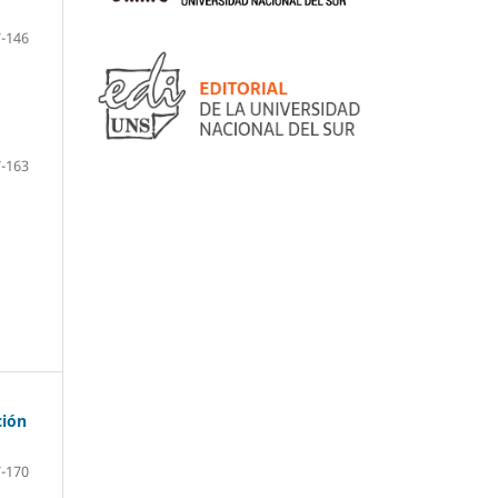
-146
-163
ción
-170