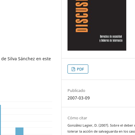
o de Silva Sánchez en este
PDF
Publicado
2007-03-09
Cómo citar
González Lagier, D. (2007). Sobre el deber 
tolerar la acción de salvaguarda en los cas