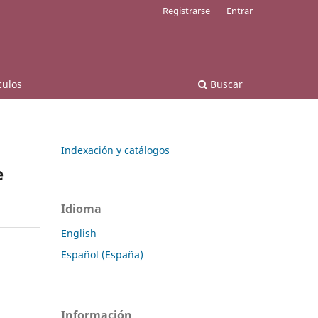
Registrarse
Entrar
culos
Buscar
Indexación y catálogos
e
Idioma
English
Español (España)
Información