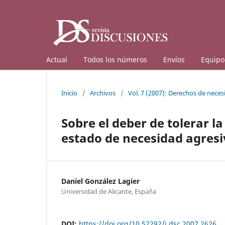
Actual
Todos los números
Envíos
Equipo 
Inicio
/
Archivos
/
Vol. 7 (2007): Derechos de neces
Sobre el deber de tolerar l
estado de necesidad agresi
Daniel González Lagier
Universidad de Alicante, España
DOI:
https://doi.org/10.52292/j.dsc.2007.2626