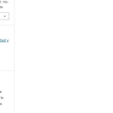
7
, 155–
626
idad y
e
 lo
as