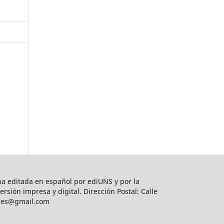
na editada en español por ediUNS y por la
sión impresa y digital. Dirección Postal: Calle
iones@gmail.com