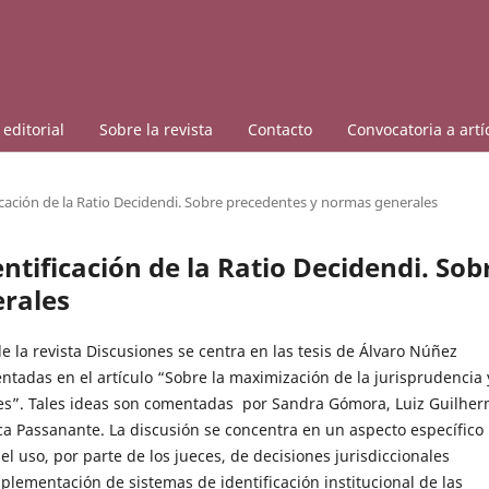
editorial
Sobre la revista
Contacto
Convocatoria a artí
ficación de la Ratio Decidendi. Sobre precedentes y normas generales
entificación de la Ratio Decidendi. Sob
rales
 la revista Discusiones se centra en las tesis de Álvaro Núñez
ntadas en el artículo “Sobre la maximización de la jurisprudencia 
es”. Tales ideas son comentadas por Sandra Gómora, Luiz Guilhe
ca Passanante. La discusión se concentra en un aspecto específico
el uso, por parte de los jueces, de decisiones jurisdiccionales
plementación de sistemas de identificación institucional de las