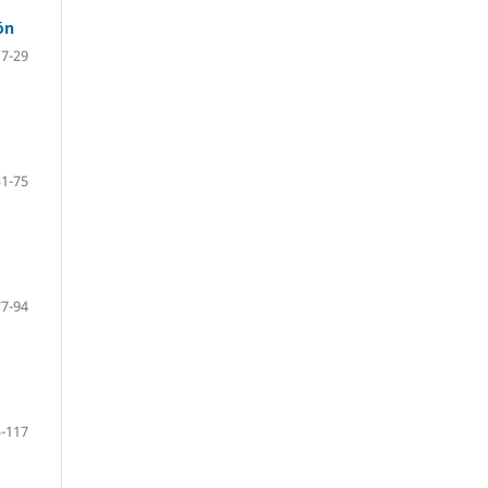
́n
7-29
31-75
77-94
-117