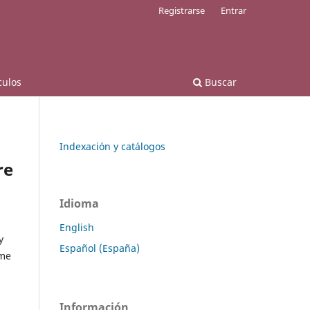
Registrarse
Entrar
culos
Buscar
Indexación y catálogos
re
Idioma
English
y
Español (España)
rme
Información