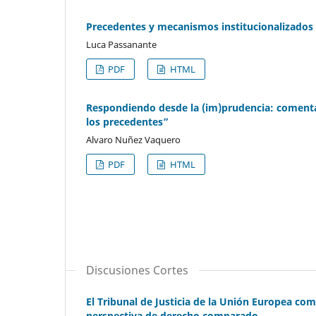
Precedentes y mecanismos institucionalizados de 
Luca Passanante
PDF
HTML
Respondiendo desde la (im)prudencia: comentari
los precedentes”
Alvaro Nuñez Vaquero
PDF
HTML
Discusiones Cortes
El Tribunal de Justicia de la Unión Europea co
perspectiva de derecho comparado