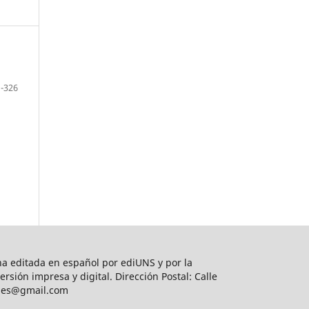
-326
na editada en español por ediUNS y por la
sión impresa y digital. Dirección Postal: Calle
iones@gmail.com