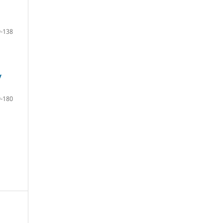
-138
y
-180