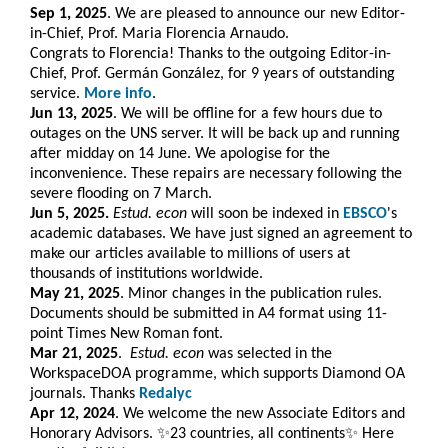
Sep 1, 2025
. We are pleased to announce our new Editor-
in-Chief, Prof. Maria Florencia Arnaudo.
Congrats to Florencia! Thanks to the outgoing Editor-in-
Chief, Prof. Germán González, for 9 years of outstanding
service.
More info
.
Jun 13, 2025
. We will be offline for a few hours due to
outages on the UNS server. It will be back up and running
after midday on 14 June. We apologise for the
inconvenience. These repairs are necessary following the
severe flooding on 7 March.
Jun 5, 2025.
Estud. econ
will soon be indexed in
EBSCO
's
academic databases. We have just signed an agreement to
make our articles available to millions of users at
thousands of institutions worldwide.
May 21, 2025
. Minor changes in the publication rules.
Documents should be submitted in A4 format using 11-
point Times New Roman font.
Mar 21, 2025
.
Estud. e
con
was selected in the
WorkspaceDOA programme, which
supports Diamond OA
journals. Thanks
Redalyc
Apr 12, 2024
. We welcome the new Associate Editors and
Honorary Advisors. ✨23 countries, all continents✨ Here