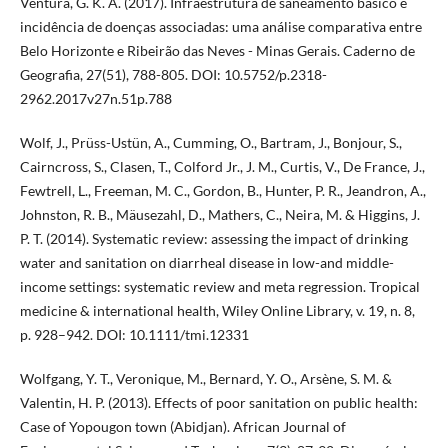
Ventura, G. K. A. (2017). Infraestrutura de saneamento básico e
incidência de doenças associadas: uma análise comparativa entre
Belo Horizonte e Ribeirão das Neves - Minas Gerais. Caderno de
Geografia, 27(51), 788-805. DOI: 10.5752/p.2318-
2962.2017v27n.51p.788
Wolf, J., Prüss-Ustün, A., Cumming, O., Bartram, J., Bonjour, S.,
Cairncross, S., Clasen, T., Colford Jr., J. M., Curtis, V., De France, J.,
Fewtrell, L., Freeman, M. C., Gordon, B., Hunter, P. R., Jeandron, A.,
Johnston, R. B., Mäusezahl, D., Mathers, C., Neira, M. & Higgins, J.
P. T. (2014). Systematic review: assessing the impact of drinking
water and sanitation on diarrheal disease in low-and middle-
income settings: systematic review and meta regression. Tropical
medicine & international health, Wiley Online Library, v. 19, n. 8,
p. 928–942. DOI: 10.1111/tmi.12331
Wolfgang, Y. T., Veronique, M., Bernard, Y. O., Arsène, S. M. &
Valentin, H. P. (2013). Effects of poor sanitation on public health:
Case of Yopougon town (Abidjan). African Journal of