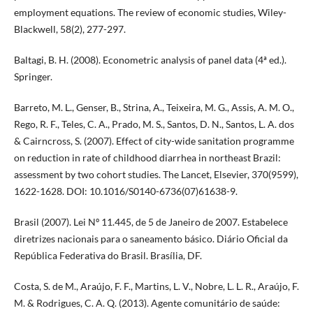
employment equations. The review of economic studies, Wiley-
Blackwell, 58(2), 277-297.
Baltagi, B. H. (2008). Econometric analysis of panel data (4ª ed.).
Springer.
Barreto, M. L., Genser, B., Strina, A., Teixeira, M. G., Assis, A. M. O.,
Rego, R. F., Teles, C. A., Prado, M. S., Santos, D. N., Santos, L. A. dos
& Cairncross, S. (2007). Effect of city-wide sanitation programme
on reduction in rate of childhood diarrhea in northeast Brazil:
assessment by two cohort studies. The Lancet, Elsevier, 370(9599),
1622-1628. DOI: 10.1016/S0140-6736(07)61638-9.
Brasil (2007). Lei Nº 11.445, de 5 de Janeiro de 2007. Estabelece
diretrizes nacionais para o saneamento básico. Diário Oficial da
República Federativa do Brasil. Brasília, DF.
Costa, S. de M., Araújo, F. F., Martins, L. V., Nobre, L. L. R., Araújo, F.
M. & Rodrigues, C. A. Q. (2013). Agente comunitário de saúde: