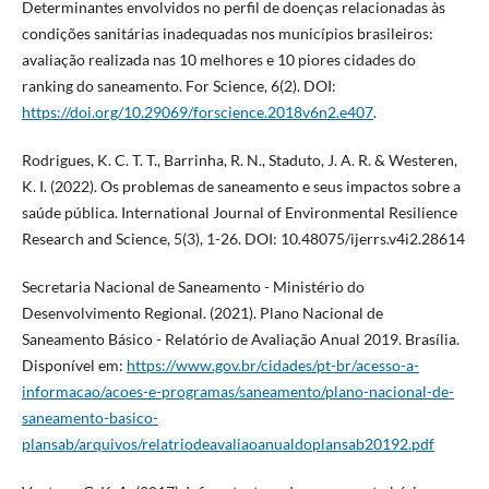
Determinantes envolvidos no perfil de doenças relacionadas às
condições sanitárias inadequadas nos municípios brasileiros:
avaliação realizada nas 10 melhores e 10 piores cidades do
ranking do saneamento. For Science, 6(2). DOI:
https://doi.org/10.29069/forscience.2018v6n2.e407
.
Rodrigues, K. C. T. T., Barrinha, R. N., Staduto, J. A. R. & Westeren,
K. I. (2022). Os problemas de saneamento e seus impactos sobre a
saúde pública. International Journal of Environmental Resilience
Research and Science, 5(3), 1-26. DOI: 10.48075/ijerrs.v4i2.28614
Secretaria Nacional de Saneamento - Ministério do
Desenvolvimento Regional. (2021). Plano Nacional de
Saneamento Básico - Relatório de Avaliação Anual 2019. Brasília.
Disponível em:
https://www.gov.br/cidades/pt-br/acesso-a-
informacao/acoes-e-programas/saneamento/plano-nacional-de-
saneamento-basico-
plansab/arquivos/relatriodeavaliaoanualdoplansab20192.pdf