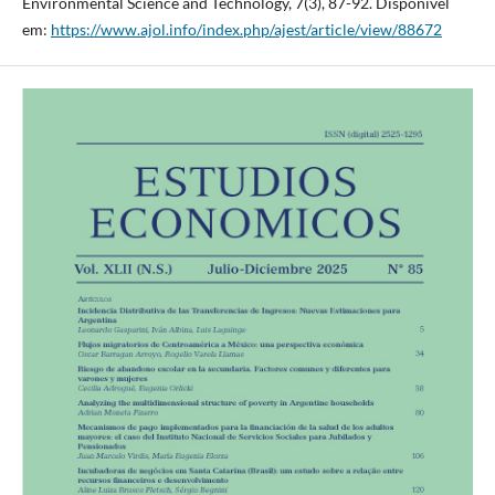
Environmental Science and Technology, 7(3), 87-92. Disponível
em:
https://www.ajol.info/index.php/ajest/article/view/88672