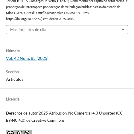
Terloni, B. H. ., & Camargos Teixeira, E. (2025). Rendimento per capita no setor formal e
proporção de internações por doenças de veiculação hídrica: o caso do estado de
Minas Gerais, Brasil.
Estudios económicos
,
42
(85), 180–198.
https://doi.org/10.52292/j.estudecon.2025.4845
Más formatos de cita
Número
Vol. 42 Núm. 85 (2025)
Sección
Artículos
Licencia
Derechos de autor 2025 Atribución-No Comercial 4.0 Unported (CC
BY-NC 4.0) de Creative Commons.