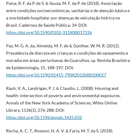
Paiva, R. F. da P. de S. & Souza, M. F. da P. de (2018). Associação
entre condições socioeconômicas, sanitárias e de atenção básica e
a morbidade hospitalar por doenças de veiculação hídrica no
Brasil. Cadernos de Saúde Pública, 34. DOI:
https://doi.org/10.1590/0102-311X00017316
Paz, M. G. A. da, Almeida, M. F. de & Günther, W. M. R. (2012).
Prevalência de diarreia em crianças e condições de saneamento e
moradia em áreas periurbanas de Guarulhos, sp. Revista Brasileira
de Epidemiologia, 15, 188-197. DOI:
https://doi.org/10.1590/S1415-790X2012000100017
Rauh, V. A., Landrigan, P. J. & Claudio, L. (2008). Housing and
health: intersection of poverty and environmental exposures.
Annals of the New York Academy of Sciences, Wiley Online
Library, 1136(1), 276-288. DOI:
https://doi.org/10.1196/annals.1425.032
Rocha, A. C. T., Rossoni, H. A. V. & Faria, M. T. da S. (2018).