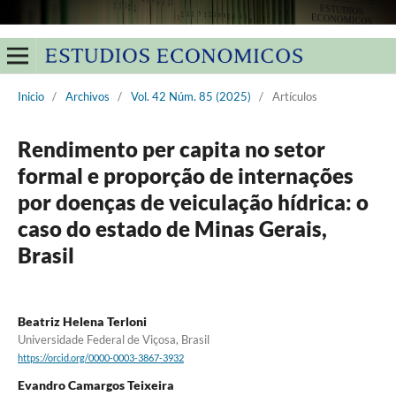
Inicio
/
Archivos
/
Vol. 42 Núm. 85 (2025)
/
Artículos
Rendimento per capita no setor
formal e proporção de internações
por doenças de veiculação hídrica: o
caso do estado de Minas Gerais,
Brasil
Beatriz Helena Terloni
Universidade Federal de Viçosa, Brasil
https://orcid.org/0000-0003-3867-3932
Evandro Camargos Teixeira