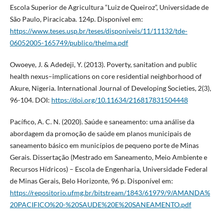
Escola Superior de Agricultura “Luiz de Queiroz”, Universidade de
São Paulo, Piracicaba. 124p. Disponível em:
https://www.teses.usp.br/teses/disponiveis/11/11132/tde-
06052005-165749/publico/thelma.pdf
Owoeye, J. & Adedeji, Y. (2013). Poverty, sanitation and public
health nexus–implications on core residential neighborhood of
Akure, Nigeria. International Journal of Developing Societies, 2(3),
96-104. DOI:
https://doi.org/10.11634/216817831504448
Pacífico, A. C. N. (2020). Saúde e saneamento: uma análise da
abordagem da promoção de saúde em planos municipais de
saneamento básico em municípios de pequeno porte de Minas
Gerais. Dissertação (Mestrado em Saneamento, Meio Ambiente e
Recursos Hídricos) – Escola de Engenharia, Universidade Federal
de Minas Gerais, Belo Horizonte, 96 p. Disponível em:
https://repositorio.ufmg.br/bitstream/1843/61979/9/AMANDA%
20PACIFICO%20-%20SAUDE%20E%20SANEAMENTO.pdf