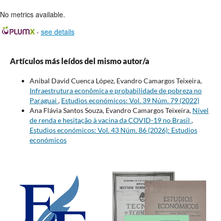
No metrics available.
-
see details
Artículos más leídos del mismo autor/a
Anibal David Cuenca López, Evandro Camargos Teixeira,
Infraestrutura econômica e probabilidade de pobreza no
Paraguai
,
Estudios económicos: Vol. 39 Núm. 79 (2022)
Ana Flávia Santos Souza, Evandro Camargos Teixeira,
Nível
de renda e hesitação à vacina da COVID-19 no Brasil
,
Estudios económicos: Vol. 43 Núm. 86 (2026): Estudios
económicos