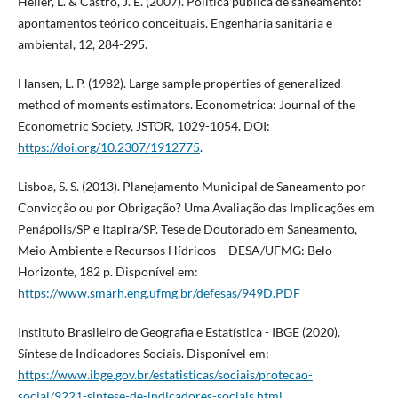
Heller, L. & Castro, J. E. (2007). Política pública de saneamento:
apontamentos teórico conceituais. Engenharia sanitária e
ambiental, 12, 284-295.
Hansen, L. P. (1982). Large sample properties of generalized
method of moments estimators. Econometrica: Journal of the
Econometric Society, JSTOR, 1029-1054. DOI:
https://doi.org/10.2307/1912775
.
Lisboa, S. S. (2013). Planejamento Municipal de Saneamento por
Convicção ou por Obrigação? Uma Avaliação das Implicações em
Penápolis/SP e Itapira/SP. Tese de Doutorado em Saneamento,
Meio Ambiente e Recursos Hídricos – DESA/UFMG: Belo
Horizonte, 182 p. Disponível em:
https://www.smarh.eng.ufmg.br/defesas/949D.PDF
Instituto Brasileiro de Geografia e Estatística - IBGE (2020).
Síntese de Indicadores Sociais. Disponível em:
https://www.ibge.gov.br/estatisticas/sociais/protecao-
social/9221-sintese-de-indicadores-sociais.html