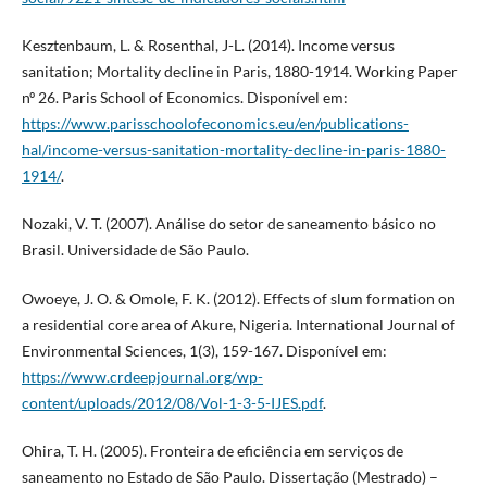
Kesztenbaum, L. & Rosenthal, J-L. (2014). Income versus
sanitation; Mortality decline in Paris, 1880-1914. Working Paper
nº 26. Paris School of Economics. Disponível em:
https://www.parisschoolofeconomics.eu/en/publications-
hal/income-versus-sanitation-mortality-decline-in-paris-1880-
1914/
.
Nozaki, V. T. (2007). Análise do setor de saneamento básico no
Brasil. Universidade de São Paulo.
Owoeye, J. O. & Omole, F. K. (2012). Effects of slum formation on
a residential core area of Akure, Nigeria. International Journal of
Environmental Sciences, 1(3), 159-167. Disponível em:
https://www.crdeepjournal.org/wp-
content/uploads/2012/08/Vol-1-3-5-IJES.pdf
.
Ohira, T. H. (2005). Fronteira de eficiência em serviços de
saneamento no Estado de São Paulo. Dissertação (Mestrado) –