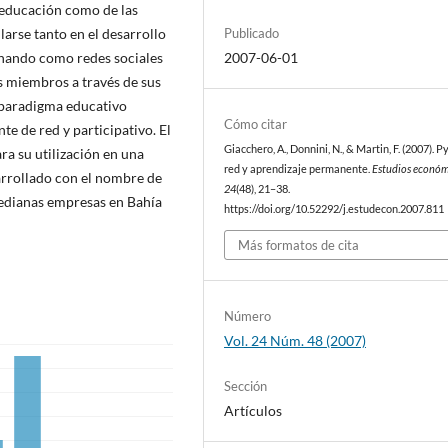
e educación como de las
arse tanto en el desarrollo
Publicado
onando como redes sociales
2007-06-01
us miembros a través de sus
 paradigma educativo
Cómo citar
te de red y participativo. El
Giacchero, A., Donnini, N., & Martin, F. (2007). 
a su utilización en una
red y aprendizaje permanente.
Estudios económ
arrollado con el nombre de
24
(48), 21–38.
medianas empresas en Bahía
https://doi.org/10.52292/j.estudecon.2007.811
Más formatos de cita
Número
Vol. 24 Núm. 48 (2007)
Sección
Artículos