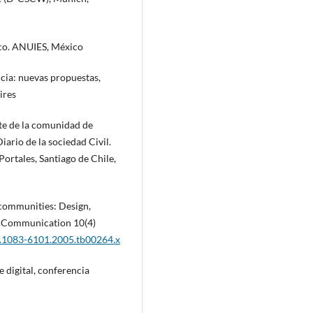
ico. ANUIES, México
ncia: nuevas propuestas,
ires
te de la comunidad de
ario de la sociedad Civil.
ortales, Santiago de Chile,
 communities: Design,
d Communication 10(4)
/j.1083-6101.2005.tb00264.x
e digital, conferencia