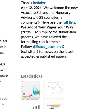
Thanks
Redalyc
Apr 12, 2024
. We welcome the new
Associate Editors and Honorary
Advisors. ✨23 countries, all
continents✨ Here are the
full lists
.
We adopt Your Paper Your Way
(YPYW). To simplify the submission
process, we have relaxed the
 autor
formatting requirements.
er la
Follow
@Estud_econ on X
(exTwitter) for news on the latest
 que
accepted & published papers.
 4.0
artir
Estadísticas
autoría
ta
arado
n no