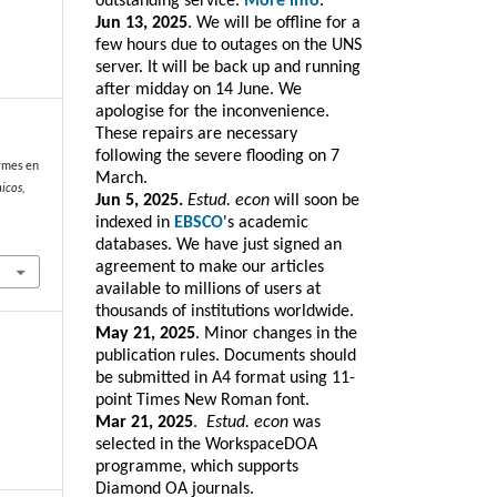
outstanding service.
More info
.
Jun 13, 2025
. We will be offline for a
few hours due to outages on the UNS
server. It will be back up and running
after midday on 14 June. We
apologise for the inconvenience.
These repairs are necessary
following the severe flooding on 7
Pymes en
March.
icos
,
Jun 5, 2025.
Estud. econ
will soon be
indexed in
EBSCO
's academic
databases. We have just signed an
agreement to make our articles
available to millions of users at
thousands of institutions worldwide.
May 21, 2025
. Minor changes in the
publication rules. Documents should
be submitted in A4 format using 11-
point Times New Roman font.
Mar 21, 2025
.
Estud. e
con
was
selected in the WorkspaceDOA
programme, which
supports
Diamond OA journals.