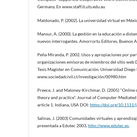
Germany. En www.staff.it.uts.edu.au
Maldonado, P. (2002). La universidad virtual en Méx
Mansur, A. (2000). La gestión en la educación a dista
nuevos interrogantes. Amorrortu Editores, Buenos A
Peña Miranda, P. 2002. Usos y apropiaciones por par
organizaciones emisoras de miembros del sitio web Di
Tesis Magíster en Comunicación. Universidad Diego P
www.sociedadcivil.cl/investigación/00980.htm
Preece, J. and Maloney-Kirchmar, D. (2005) "Online
theory and practice". Journal of Computer-Mediate
article 1. Indiana, USA DOI:
https://doi.org/10.1111
Salinas, J. (2003) Comunidades virtuales y aprendizaj
presentada a Edutec 2003,
http://www.edutec.es
.