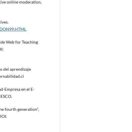
tive online moderation,
ives.
LONDON99.HTML
Wide Web for Teaching
I:
s del aprendizaje
nabilidad.cl
dad-Empresa en el E-
UNESCO.
he fourth generation",
DOI: