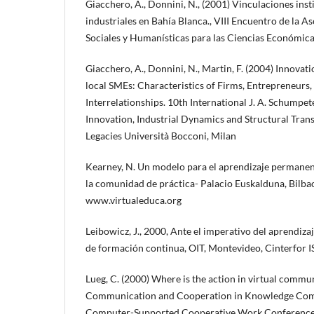
Giacchero, A., Donnini, N., (2001) Vinculaciones inst
industriales en Bahía Blanca., VIII Encuentro de la 
Sociales y Humanísticas para las Ciencias Económicas
Giacchero, A., Donnini, N., Martin, F. (2004) Innova
local SMEs: Characteristics of Firms, Entrepreneurs
Interrelationships. 10th International J. A. Schumpe
Innovation, Industrial Dynamics and Structural Tra
Legacies Università Bocconi, Milan
Kearney, N. Un modelo para el aprendizaje permanen
la comunidad de práctica- Palacio Euskalduna, Bilbao
www.virtualeduca.org
Leibowicz, J., 2000, Ante el imperativo del aprendiza
de formación continua, OIT, Montevideo, Cinterfor
Lueg, C. (2000) Where is the action in virtual commun
Communication and Cooperation in Knowledge Co
Computer-Supported Cooperative Work Conference