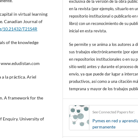
nente.
exclusiva de la versión de la obra publi
en la revista (por ejemplo, situarlo en u
capital in virtual learning
repositorio institucional o publicarlo en
e. Canadian Journal of
libro) con un reconocimiento de su publ
org/10.21432/T21S4R
inicial en esta revista.
als of the knowledge
Se permite y se anima a los autores a d
sus trabajos electrónicamente (por eje
en repositorios institucionales o en su 
cia www.edudistan.com
sitio web) antes y durante el proceso d
envío, ya que puede dar lugar a interc
 a la práctica. Ariel
productivos, así como a una citación m
temprana y mayor de los trabajos publi
n. A framework for the
See Connected Papers for:
f Enquiry. University of
Pymes en red y aprendi
permanente