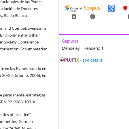
itucionales de las Pymes
Asociación de Docentes
, Bahía Blanca, .
0
0
tion and Competitiveness in
, Environment and their
Captures
ter Society Conference:
Mendeley - Readers:
1
nsformation: Schumpeterian
-
see details
te en las Pymes basado en
 20-23 de junio, 2006). En
je permanente, estrategias
 ISBN 92-9088-103-X
ities of practice?
mmunities, German
 (D-CSCW), Munich,