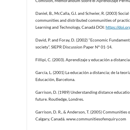
Comisión, Memorandum sobre el Aprendizaje Perma
Daniel, B., McCalla, G.I. and Schwier, R. (2003) Social 
communities and distributed communities of practic
Learning and Technology, Canadá DOI:
https://doi.
David, P. and Foray, D. (2002) "Economic Fundament
society". SIEPR Discussion Paper N° 01-14.
Fillipi, C. (2003). Aprendizaje y educación a distan
García, L. (2001) La educación a distancia; de la teoría
Educación, Barcelona.
Garrison, D. (1989) Understanding distance educatio
future. Routledge, Londres.
Garrison, D. R., & Anderson, T. (2005) Communities o
Calgary, Canadá. www.communitiesofenquiry.com